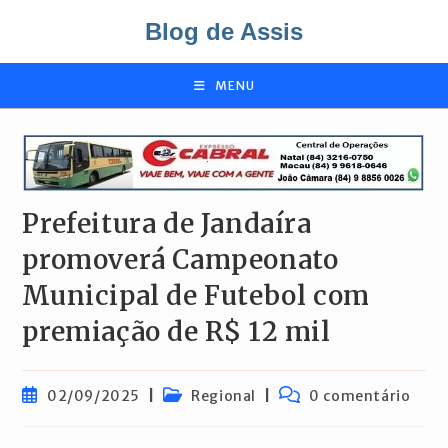
Ir
Blog de Assis
para
o
conteúdo
MENU
Prefeitura de Jandaíra
promoverá Campeonato
Municipal de Futebol com
premiação de R$ 12 mil
Post
Categoria
Comentários
02/09/2025
Regional
0 comentário
publicado:
do
do
post:
post: