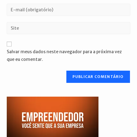
nome
Digite
ou
seu
nome
endereço
Digite
de
de
o
usuário
e-
URL
para
mail
do
comentar
Salvar meus dados neste navegador para a próxima vez
para
seu
que eu comentar.
comentar
site
(opcional)