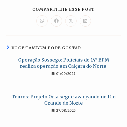
COMPARTILH
COMPARTILHE ESSE POST
ESTE
CONTEÚDO
Abre
Abre
Abre
Abre
em
em
em
em
uma
uma
uma
uma
nova
nova
nova
nova
janela
janela
janela
janela
VOCÊ TAMBÉM PODE GOSTAR
Operação Sossego: Policiais do 14° BPM
realiza operação em Caiçara do Norte
01/09/2025
Touros: Projeto Orla segue avançando no RIo
Grande de Norte
27/08/2025