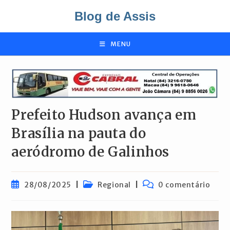
Ir
Blog de Assis
para
o
conteúdo
MENU
Prefeito Hudson avança em
Brasília na pauta do
aeródromo de Galinhos
Post
Categoria
Comentários
28/08/2025
Regional
0 comentário
publicado:
do
do
post:
post: