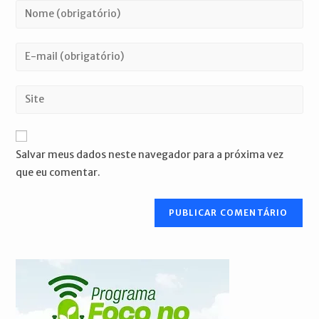
Digite
seu
nome
Digite
ou
seu
nome
endereço
Digite
de
de
o
usuário
e-
URL
para
mail
do
comentar
Salvar meus dados neste navegador para a próxima vez
para
seu
que eu comentar.
comentar
site
(opcional)