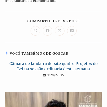
impulsionando a economia local.
COMPARTILH
COMPARTILHE ESSE POST
ESTE
CONTEÚDO
Abre
Abre
Abre
Abre
em
em
em
em
uma
uma
uma
uma
nova
nova
nova
nova
janela
janela
janela
janela
VOCÊ TAMBÉM PODE GOSTAR
Câmara de Jandaíra debate quatro Projetos de
Lei na sessão ordinária desta semana
30/09/2025