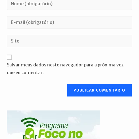
Digite
seu
nome
Digite
ou
seu
nome
endereço
Digite
de
de
o
usuário
e-
URL
para
mail
do
comentar
Salvar meus dados neste navegador para a próxima vez
para
seu
que eu comentar.
comentar
site
(opcional)