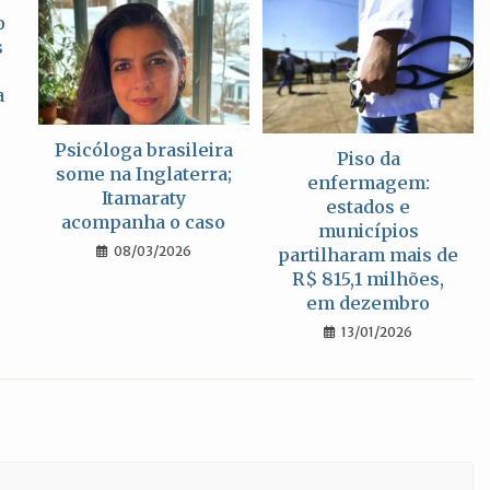
o
s
a
Psicóloga brasileira
Piso da
some na Inglaterra;
enfermagem:
Itamaraty
estados e
acompanha o caso
municípios
08/03/2026
partilharam mais de
R$ 815,1 milhões,
em dezembro
13/01/2026