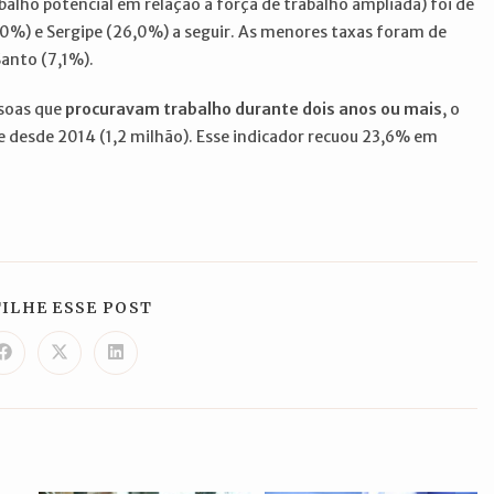
abalho potencial em relação à força de trabalho ampliada) foi de
,0%) e Sergipe (26,0%) a seguir. As menores taxas foram de
Santo (7,1%).
ssoas que
procuravam trabalho durante dois anos ou mais
, o
 desde 2014 (1,2 milhão). Esse indicador recuou 23,6% em
COMPARTILHAR
ILHE ESSE POST
ESTE
CONTEÚDO
Abre
Abre
Abre
em
em
em
uma
uma
uma
nova
nova
nova
janela
janela
janela