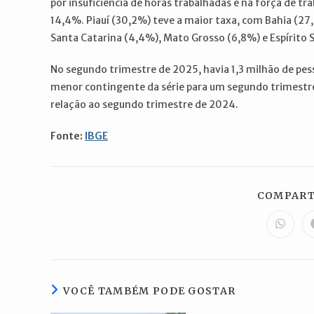
por insuficiência de horas trabalhadas e na força de tr
14,4%. Piauí (30,2%) teve a maior taxa, com Bahia (27
Santa Catarina (4,4%), Mato Grosso (6,8%) e Espírito 
No segundo trimestre de 2025, havia 1,3 milhão de pe
menor contingente da série para um segundo trimestre
relação ao segundo trimestre de 2024.
Fonte:
IBGE
COMPART
Abre
em
uma
nova
janela
VOCÊ TAMBÉM PODE GOSTAR