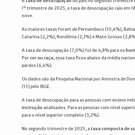
A
taxa de desocupação
do país no segundo trimestre d
1º trimestre de 2025, a taxa de desocupação caiu em 1
nove.
As maiores taxas foram de Pernambuco (10,4%), Bahia (
Catarina (2,2%), Rondônia (2,3%) e Mato Grosso (2,8%
A taxa de desocupação (7,0%) foi de 4,8% para os
hom
Por
cor ou raça
, essa taxa ficou abaixo da média nacio
pardos (6,4%).
Os dados são da Pesquisa Nacional por Amostra de Dom
(15) pelo IBGE.
A taxa de desocupação para as pessoas com ensino méd
instrução
analisados. Para as pessoas com nível superi
para o nível superior completo (3,2%).
No segundo trimestre de 2025, a
taxa composta de su