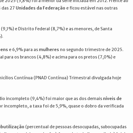
e 2025 (5,8%) foi a menor da série iniciada em 2012. Frente ao
8 das 27
Unidades da Federação
e ficou estável nas outras
9,1%) e Distrito Federal (8,7%) e as menores, de Santa
).
ens
e 6,9% para as
mulheres
no segundo trimestre de 2025.
nal para os brancos (4,8%) e acima para os pretos (7,0%) e
icílios Contínua (PNAD Contínua) Trimestral divulgada hoje
io incompleto (9,4%) foi maior que as dos demais
níveis de
or incompleto, a taxa foi de 5,9%, quase o dobro da verificada
butilização
(percentual de pessoas desocupadas, subocupadas