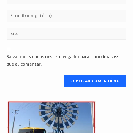
seu
nome
Digite
ou
seu
nome
endereço
Digite
de
de
o
usuário
e-
URL
para
mail
do
comentar
Salvar meus dados neste navegador para a próxima vez
para
seu
que eu comentar.
comentar
site
(opcional)