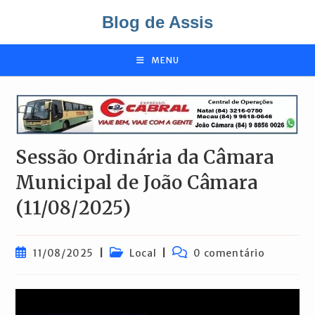
Ir
Blog de Assis
para
o
conteúdo
MENU
Sessão Ordinária da Câmara
Municipal de João Câmara
(11/08/2025)
Post
Categoria
Comentários
11/08/2025
Local
0 comentário
publicado:
do
do
post:
post: