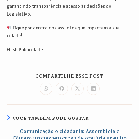
garantindo transparência e acesso às decisões do
Legislativo.
Fique por dentro dos assuntos que impactam a sua
cidade!
Flash Publicidade
COMPARTILH
COMPARTILHE ESSE POST
ESTE
CONTEÚDO
Abre
Abre
Abre
Abre
em
em
em
em
uma
uma
uma
uma
nova
nova
nova
nova
janela
janela
janela
janela
VOCÊ TAMBÉM PODE GOSTAR
Comunicação e cidadania: Assembleia e
Câmara promovem curso de oratória gratuito