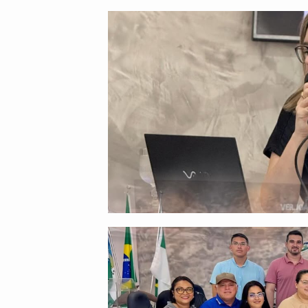
post:
post: