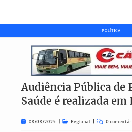
Ir
para
o
conteúdo
POLÍTICA
Audiência Pública de 
Saúde é realizada em
Post
Categoria
Comentários
08/08/2025
Regional
0 comentár
publicado:
do
do