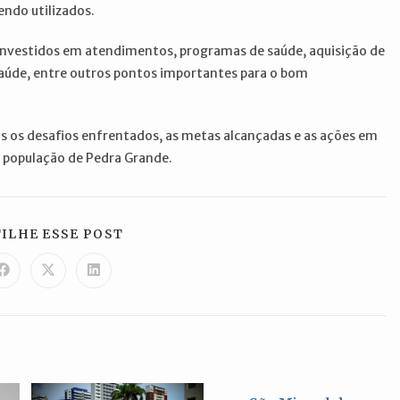
ndo utilizados.
investidos em atendimentos, programas de saúde, aquisição de
úde, entre outros pontos importantes para o bom
 os desafios enfrentados, as metas alcançadas e as ações em
 população de Pedra Grande.
COMPARTILHAR
ILHE ESSE POST
ESTE
CONTEÚDO
Abre
Abre
Abre
em
em
em
uma
uma
uma
nova
nova
nova
janela
janela
janela