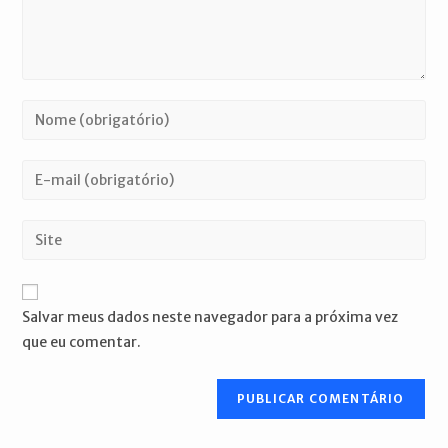
Digite
seu
nome
Digite
ou
seu
nome
endereço
Digite
de
de
o
usuário
e-
URL
para
mail
do
comentar
Salvar meus dados neste navegador para a próxima vez
para
seu
que eu comentar.
comentar
site
(opcional)