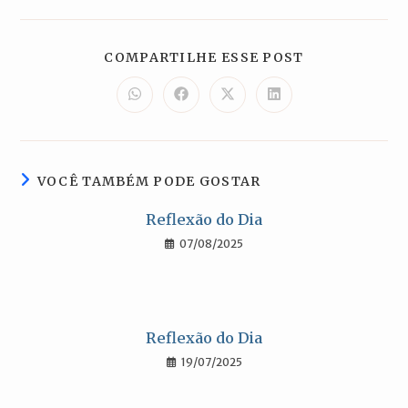
COMPARTILH
COMPARTILHE ESSE POST
ESTE
CONTEÚDO
Abre
Abre
Abre
Abre
em
em
em
em
uma
uma
uma
uma
nova
nova
nova
nova
janela
janela
janela
janela
VOCÊ TAMBÉM PODE GOSTAR
Reflexão do Dia
07/08/2025
Reflexão do Dia
19/07/2025