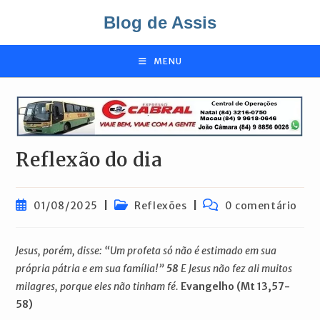
Ir
Blog de Assis
para
o
conteúdo
MENU
Reflexão do dia
Post
Categoria
Comentários
01/08/2025
Reflexões
0 comentário
publicado:
do
do
post:
post:
Jesus, porém, disse: “Um profeta só não é estimado em sua
própria pátria e em sua família!”
58
E Jesus não fez ali muitos
milagres, porque eles não tinham fé.
Evangelho (Mt 13,57-
58)