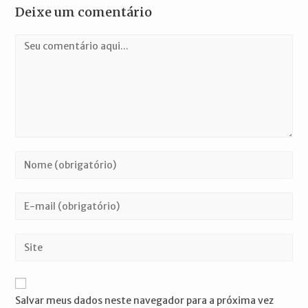
Deixe um comentário
Comentário
Digite
seu
nome
Digite
ou
seu
nome
endereço
Digite
de
de
o
usuário
e-
URL
para
mail
do
comentar
Salvar meus dados neste navegador para a próxima vez
para