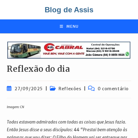
Ir
Blog de Assis
para
o
conteúdo
MENU
Reflexão do dia
Post
Categoria
Comentários
27/09/2025
Reflexões
0 comentário
publicado:
do
do
post:
post:
Imagem: CN
Todos estavam admirados com todas as coisas que Jesus fazia.
Então Jesus disse a seus discípulos:
44
“Prestai bem atenção às
palavras que vou dizer: O Filho do Homem vai ser entregue nas