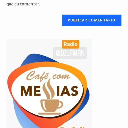
seu
que eu comentar.
comentar
site
(opcional)