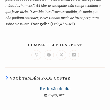
mãos dos homens”.
45
Mas os discípulos não compreendiam o
que Jesus dizia. O sentido lhes ficava escondido, de modo que
não podiam entender; e eles tinham medo de fazer perguntas
sobre o assunto.
Evangelho (Lc 9,43b-45)
COMPARTILH
COMPARTILHE ESSE POST
ESTE
CONTEÚDO
Abre
Abre
Abre
Abre
em
em
em
em
uma
uma
uma
uma
nova
nova
nova
nova
janela
janela
janela
janela
VOCÊ TAMBÉM PODE GOSTAR
Reflexão do dia
05/09/2025