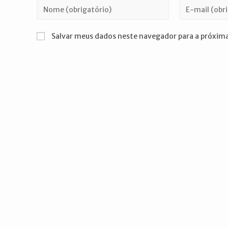
Digite
Digite
seu
seu
nome
endereço
Salvar meus dados neste navegador para a próxima
ou
de
nome
e-
de
mail
usuário
para
para
comentar
comentar