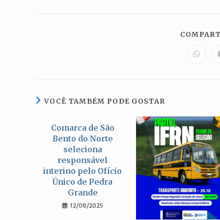
COMPART
Abre
em
uma
nova
janela
VOCÊ TAMBÉM PODE GOSTAR
Comarca de São
Bento do Norte
seleciona
responsável
interino pelo Ofício
Único de Pedra
Grande
12/08/2025