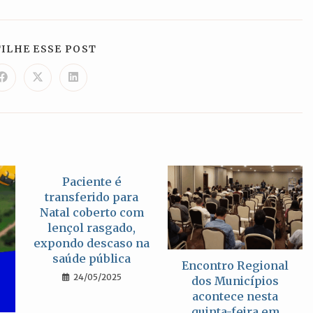
COMPARTILHAR
ILHE ESSE POST
ESTE
CONTEÚDO
Abre
Abre
Abre
em
em
em
uma
uma
uma
nova
nova
nova
janela
janela
janela
Paciente é
transferido para
Natal coberto com
lençol rasgado,
expondo descaso na
saúde pública
Encontro Regional
24/05/2025
dos Municípios
acontece nesta
quinta-feira em