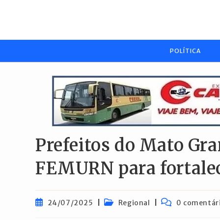
Ir
para
o
conteúdo
POLÍTICA
Prefeitos do Mato Gr
FEMURN para fortalec
Post
Categoria
Comentários
24/07/2025
Regional
0 comentár
publicado:
do
do