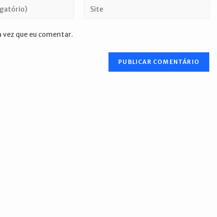
Digite
o
URL
 vez que eu comentar.
do
seu
site
(opcional)