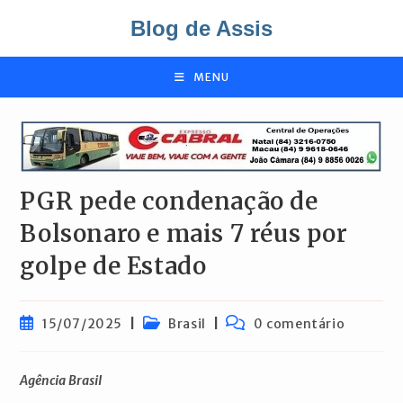
Ir
Blog de Assis
para
o
conteúdo
MENU
PGR pede condenação de
Bolsonaro e mais 7 réus por
golpe de Estado
Post
Categoria
Comentários
15/07/2025
Brasil
0 comentário
publicado:
do
do
post:
post:
Agência Brasil