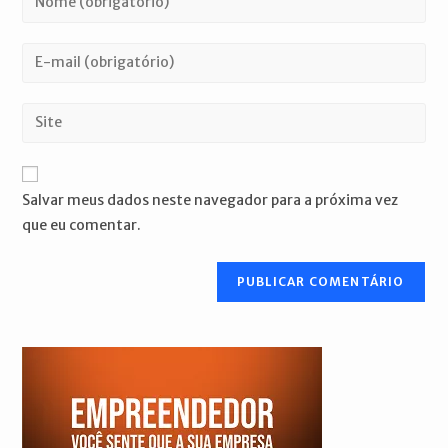
seu
nome
Digite
ou
seu
nome
endereço
Digite
de
de
o
usuário
e-
URL
para
mail
do
comentar
Salvar meus dados neste navegador para a próxima vez
para
seu
que eu comentar.
comentar
site
(opcional)