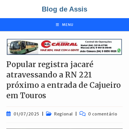
Ir
Blog de Assis
para
o
conteúdo
MENU
Popular registra jacaré
atravessando a RN 221
próximo a entrada de Cajueiro
em Touros
Post
Categoria
Comentários
01/07/2025
Regional
0 comentário
publicado:
do
do
post:
post: