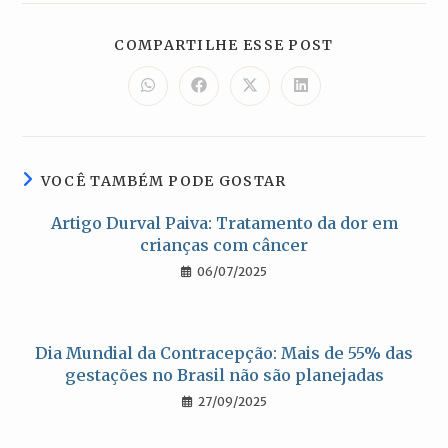
COMPARTILH
COMPARTILHE ESSE POST
ESTE
CONTEÚDO
Abre
Abre
Abre
Abre
em
em
em
em
uma
uma
uma
uma
nova
nova
nova
nova
janela
janela
janela
janela
VOCÊ TAMBÉM PODE GOSTAR
Artigo Durval Paiva: Tratamento da dor em
crianças com câncer
06/07/2025
Dia Mundial da Contracepção: Mais de 55% das
gestações no Brasil não são planejadas
27/09/2025