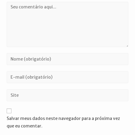
Comentário
Digite
seu
nome
Digite
ou
seu
nome
endereço
Digite
de
de
o
usuário
e-
URL
para
mail
do
comentar
Salvar meus dados neste navegador para a próxima vez
para
seu
que eu comentar.
comentar
site