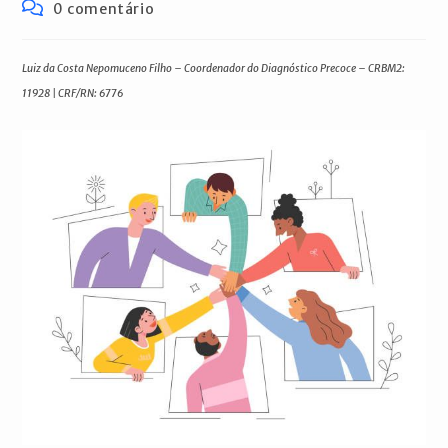
publicado:
do
Comentários
0 comentário
post:
do
post:
Luiz da Costa Nepomuceno Filho – Coordenador do Diagnóstico Precoce – CRBM2:
11928 | CRF/RN: 6776