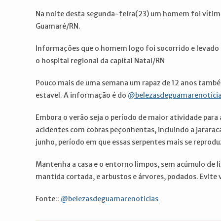
post:
post:
Na noite desta segunda-feira(23) um homem foi vítima
Guamaré/RN.
Informações que o homem logo foi socorrido e levado 
o hospital regional da capital Natal/RN
Pouco mais de uma semana um rapaz de 12 anos também
estavel. A informação é do
@belezasdeguamarenotici
Embora o verão seja o período de maior atividade para a
acidentes com cobras peçonhentas, incluindo a jararaca
junho, período em que essas serpentes mais se reprod
Mantenha a casa e o entorno limpos, sem acúmulo de lix
mantida cortada, e arbustos e árvores, podados. Evite
Fonte::
@belezasdeguamarenoticias