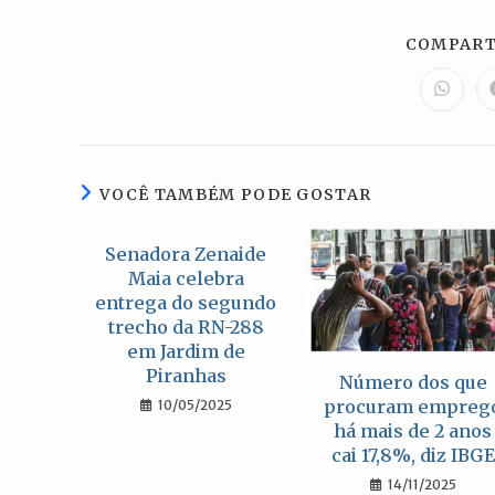
COMPART
Abre
em
uma
nova
janela
VOCÊ TAMBÉM PODE GOSTAR
Senadora Zenaide
Maia celebra
entrega do segundo
trecho da RN-288
em Jardim de
Piranhas
Número dos que
procuram empreg
10/05/2025
há mais de 2 anos
cai 17,8%, diz IBGE
14/11/2025