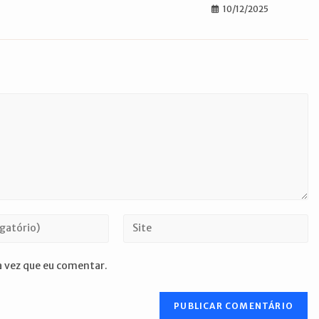
10/12/2025
Digite
o
URL
 vez que eu comentar.
do
seu
site