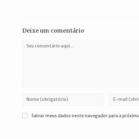
Deixe um comentário
Comentário
Digite
Digite
seu
seu
nome
endereço
Salvar meus dados neste navegador para a próxima
ou
de
nome
e-
de
mail