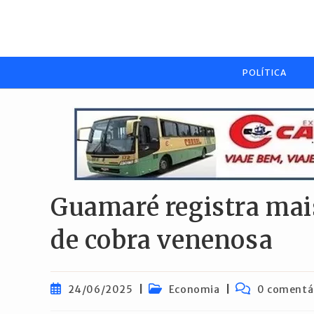
Ir
para
o
conteúdo
POLÍTICA
Guamaré registra mai
de cobra venenosa
Post
Categoria
Comentários
24/06/2025
Economia
0 comentá
publicado:
do
do