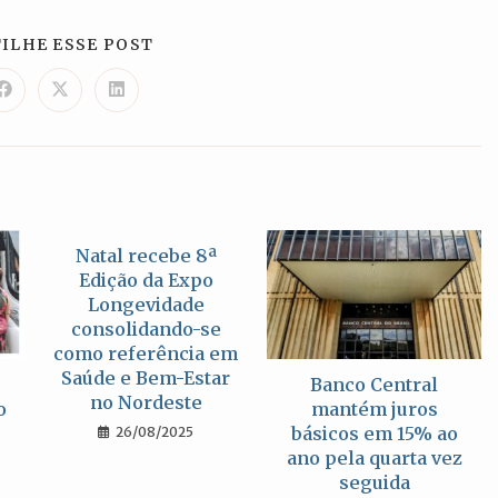
COMPARTILHAR
ILHE ESSE POST
ESTE
CONTEÚDO
Abre
Abre
Abre
em
em
em
uma
uma
uma
nova
nova
nova
janela
janela
janela
Natal recebe 8ª
Edição da Expo
Longevidade
consolidando-se
como referência em
Saúde e Bem-Estar
Banco Central
no Nordeste
o
mantém juros
básicos em 15% ao
26/08/2025
ano pela quarta vez
seguida