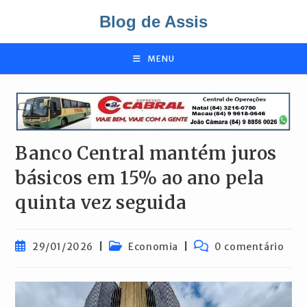
Ir
Blog de Assis
para
o
conteúdo
MENU
Banco Central mantém juros
básicos em 15% ao ano pela
quinta vez seguida
Post
Categoria
Comentários
29/01/2026
Economia
0 comentário
publicado:
do
do
post:
post: