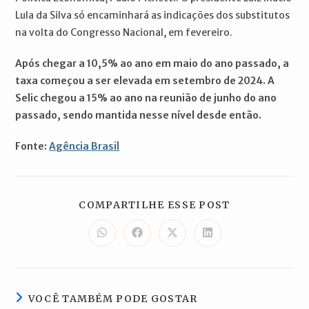
Lula da Silva só encaminhará as indicações dos substitutos
na volta do Congresso Nacional, em fevereiro.
Após chegar a 10,5% ao ano em maio do ano passado, a
taxa começou a ser elevada em setembro de 2024. A
Selic chegou a 15% ao ano na reunião de junho do ano
passado, sendo mantida nesse nível desde então.
Fonte:
Agência Brasil
COMPARTILH
COMPARTILHE ESSE POST
ESTE
CONTEÚDO
Abre
Abre
Abre
Abre
em
em
em
em
uma
uma
uma
uma
nova
nova
nova
nova
janela
janela
janela
janela
VOCÊ TAMBÉM PODE GOSTAR