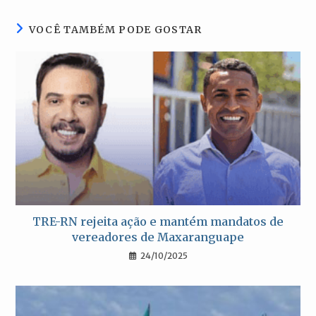
janela
janela
janela
janela
VOCÊ TAMBÉM PODE GOSTAR
TRE-RN rejeita ação e mantém mandatos de
vereadores de Maxaranguape
24/10/2025