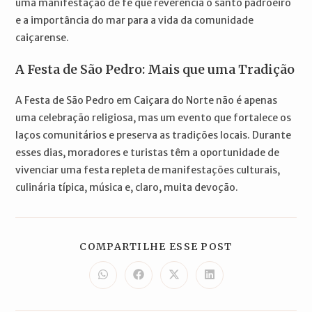
uma manifestação de fé que reverencia o santo padroeiro
e a importância do mar para a vida da comunidade
caiçarense.
A Festa de São Pedro: Mais que uma Tradição
A Festa de São Pedro em Caiçara do Norte não é apenas
uma celebração religiosa, mas um evento que fortalece os
laços comunitários e preserva as tradições locais. Durante
esses dias, moradores e turistas têm a oportunidade de
vivenciar uma festa repleta de manifestações culturais,
culinária típica, música e, claro, muita devoção.
COMPARTILH
COMPARTILHE ESSE POST
ESTE
CONTEÚDO
Abre
Abre
Abre
Abre
em
em
em
em
uma
uma
uma
uma
nova
nova
nova
nova