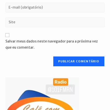
nome
Digite
ou
seu
nome
endereço
Digite
de
de
o
usuário
e-
URL
para
mail
do
comentar
Salvar meus dados neste navegador para a próxima vez
para
seu
que eu comentar.
comentar
site
(opcional)