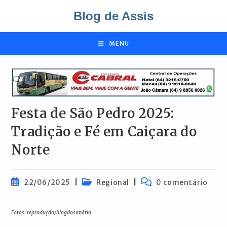
Ir
Blog de Assis
para
o
conteúdo
MENU
Festa de São Pedro 2025:
Tradição e Fé em Caiçara do
Norte
Post
Categoria
Comentários
22/06/2025
Regional
0 comentário
publicado:
do
do
post:
post:
Fotos: reprodução/blogdosimário