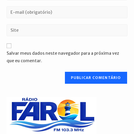
nome
Digite
ou
seu
nome
endereço
Digite
de
de
o
usuário
e-
URL
para
mail
do
comentar
Salvar meus dados neste navegador para a próxima vez
para
seu
que eu comentar.
comentar
site
(opcional)