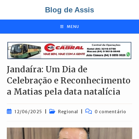
Ir
Blog de Assis
para
o
conteúdo
MENU
Jandaíra: Um Dia de
Celebração e Reconhecimento
a Matias pela data natalícia
Post
Categoria
Comentários
12/06/2025
Regional
0 comentário
publicado:
do
do
post:
post: