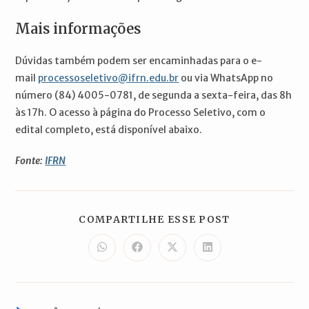
Mais informações
Dúvidas também podem ser encaminhadas para o e-
mail
processoseletivo@ifrn.edu.br
ou via WhatsApp no
número (84) 4005-0781, de segunda a sexta-feira, das 8h
às 17h. O acesso à página do Processo Seletivo, com o
edital completo, está disponível abaixo.
Fonte:
IFRN
COMPARTILH
COMPARTILHE ESSE POST
ESTE
CONTEÚDO
Abre
Abre
Abre
Abre
em
em
em
em
uma
uma
uma
uma
nova
nova
nova
nova
janela
janela
janela
janela