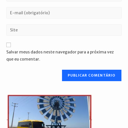
seu
nome
Digite
ou
seu
nome
endereço
Digite
de
de
o
usuário
e-
URL
para
mail
do
comentar
Salvar meus dados neste navegador para a próxima vez
para
seu
que eu comentar.
comentar
site
(opcional)