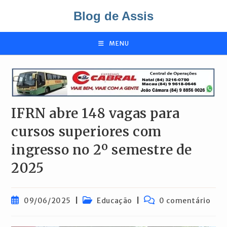
Ir
Blog de Assis
para
o
conteúdo
MENU
IFRN abre 148 vagas para
cursos superiores com
ingresso no 2º semestre de
2025
Post
Categoria
Comentários
09/06/2025
Educação
0 comentário
publicado:
do
do
post:
post: