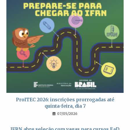
ProITEC 2026: inscrições prorrogadas até
quinta-feira, dia 7
07/05/2026
IFRN abre seleção com vagas para cursos EaD