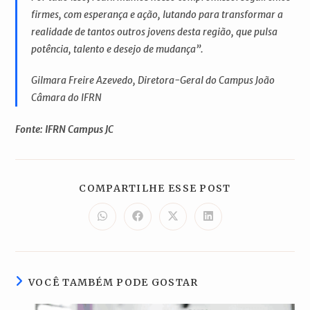
firmes, com esperança e ação, lutando para transformar a
realidade de tantos outros jovens desta região, que pulsa
potência, talento e desejo de mudança”.
Gilmara Freire Azevedo, Diretora-Geral do Campus João
Câmara do IFRN
Fonte: IFRN Campus JC
COMPARTILH
COMPARTILHE ESSE POST
ESTE
CONTEÚDO
Abre
Abre
Abre
Abre
em
em
em
em
uma
uma
uma
uma
nova
nova
nova
nova
janela
janela
janela
janela
VOCÊ TAMBÉM PODE GOSTAR