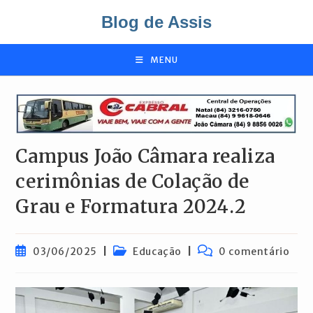
Ir
Blog de Assis
para
o
conteúdo
MENU
Campus João Câmara realiza
cerimônias de Colação de
Grau e Formatura 2024.2
Post
Categoria
Comentários
03/06/2025
Educação
0 comentário
publicado:
do
do
post:
post: