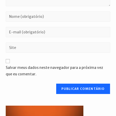
Digite
seu
nome
Digite
ou
seu
nome
endereço
Digite
de
de
o
usuário
e-
URL
para
mail
do
comentar
Salvar meus dados neste navegador para a próxima vez
para
seu
que eu comentar.
comentar
site
(opcional)