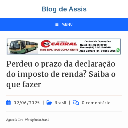
Ir
Blog de Assis
para
o
conteúdo
MENU
Perdeu o prazo da declaração
do imposto de renda? Saiba o
que fazer
Post
Categoria
Comentários
02/06/2025
Brasil
0 comentário
publicado:
do
do
post:
post:
Agencia Gov | Via Agência Brasil