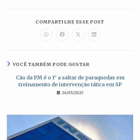
COMPARTILH
COMPARTILHE ESSE POST
ESTE
CONTEÚDO
Abre
Abre
Abre
Abre
em
em
em
em
uma
uma
uma
uma
nova
nova
nova
nova
janela
janela
janela
janela
VOCÊ TAMBÉM PODE GOSTAR
Cão da PM é o 1° a saltar de paraquedas em
treinamento de intervenção tática em SP
24/05/2025