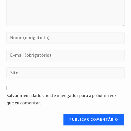
Digite
seu
nome
Digite
ou
seu
nome
endereço
Digite
de
de
o
usuário
e-
URL
para
mail
do
comentar
Salvar meus dados neste navegador para a próxima vez
para
seu
que eu comentar.
comentar
site
(opcional)