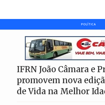
Ir
para
o
conteúdo
POLÍTICA
IFRN João Câmara e P
promovem nova edição
de Vida na Melhor Ida