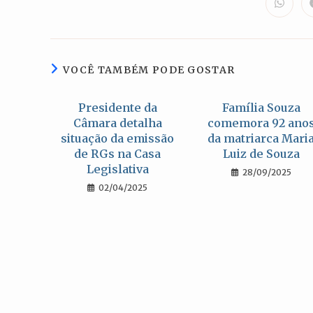
Abre
em
uma
nova
janela
VOCÊ TAMBÉM PODE GOSTAR
Presidente da
Família Souza
Câmara detalha
comemora 92 ano
situação da emissão
da matriarca Mari
de RGs na Casa
Luiz de Souza
Legislativa
28/09/2025
02/04/2025