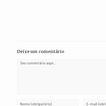
Deixe um comentário
Comentário
Digite
Digite