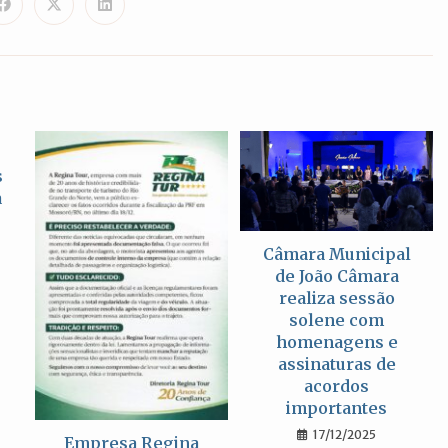
CONTEÚDO
Abre
Abre
Abre
em
em
em
uma
uma
uma
nova
nova
nova
janela
janela
janela
s
a
Câmara Municipal
de João Câmara
realiza sessão
solene com
homenagens e
assinaturas de
acordos
importantes
17/12/2025
Empresa Regina