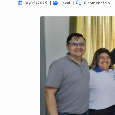
Post
Categoria
Comentários
31/05/2025
Local
0 comentário
publicado:
do
do
post:
post: