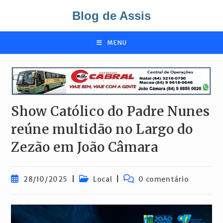
Ir
Blog de Assis
para
o
conteúdo
MENU
Show Católico do Padre Nunes
reúne multidão no Largo do
Zezão em João Câmara
Post
Categoria
Comentários
28/10/2025
Local
0 comentário
publicado:
do
do
post:
post: