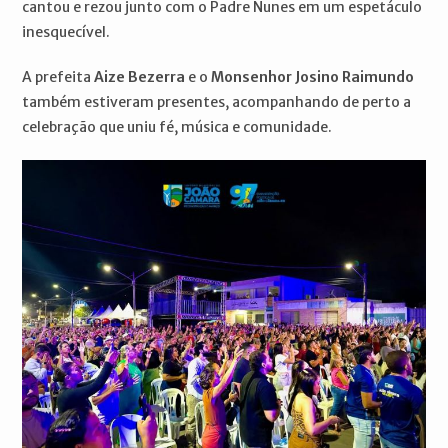
cantou e rezou junto com o Padre Nunes em um espetáculo
inesquecível.
A prefeita
Aize Bezerra
e o
Monsenhor Josino Raimundo
também estiveram presentes, acompanhando de perto a
celebração que uniu fé, música e comunidade.