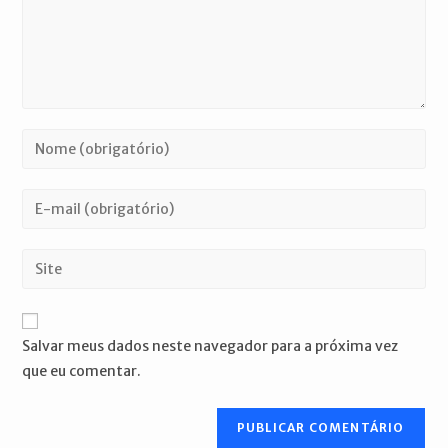
Digite
seu
nome
Digite
ou
seu
nome
endereço
Digite
de
de
o
usuário
e-
URL
para
mail
do
comentar
Salvar meus dados neste navegador para a próxima vez
para
seu
que eu comentar.
comentar
site
(opcional)