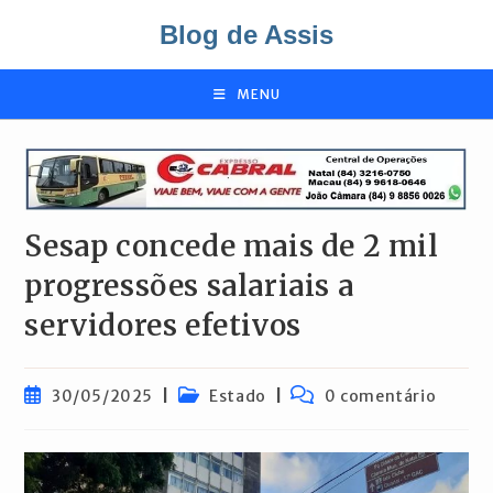
Ir
Blog de Assis
para
o
conteúdo
MENU
Sesap concede mais de 2 mil
progressões salariais a
servidores efetivos
Post
Categoria
Comentários
30/05/2025
Estado
0 comentário
publicado:
do
do
post:
post: