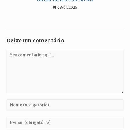
03/01/2026
Deixe um comentário
Comentário
Digite
seu
nome
Digite
ou
seu