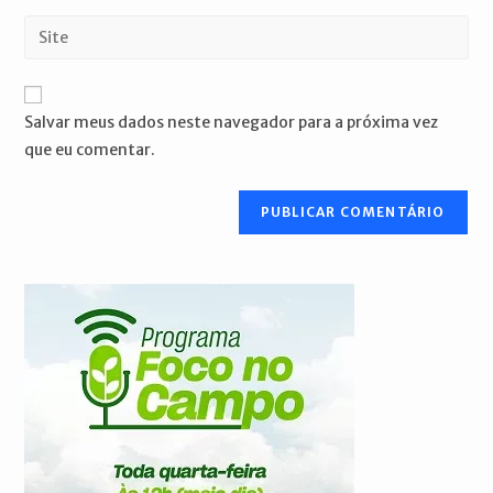
nome
endereço
Digite
de
de
o
usuário
e-
URL
para
mail
do
comentar
Salvar meus dados neste navegador para a próxima vez
para
seu
que eu comentar.
comentar
site
(opcional)