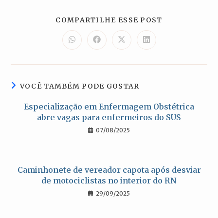
COMPARTILH
COMPARTILHE ESSE POST
ESTE
CONTEÚDO
Abre
Abre
Abre
Abre
em
em
em
em
uma
uma
uma
uma
nova
nova
nova
nova
janela
janela
janela
janela
VOCÊ TAMBÉM PODE GOSTAR
Especialização em Enfermagem Obstétrica
abre vagas para enfermeiros do SUS
07/08/2025
Caminhonete de vereador capota após desviar
de motociclistas no interior do RN
29/09/2025