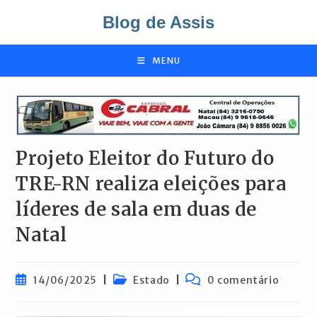
Ir
Blog de Assis
para
o
conteúdo
MENU
Projeto Eleitor do Futuro do
TRE-RN realiza eleições para
líderes de sala em duas de
Natal
Post
Categoria
Comentários
14/06/2025
Estado
0 comentário
publicado:
do
do
post:
post: