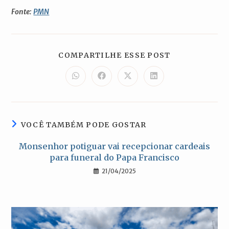
Fonte:
PMN
COMPARTILH
COMPARTILHE ESSE POST
ESTE
CONTEÚDO
Abre
Abre
Abre
Abre
em
em
em
em
uma
uma
uma
uma
nova
nova
nova
nova
janela
janela
janela
janela
VOCÊ TAMBÉM PODE GOSTAR
Monsenhor potiguar vai recepcionar cardeais
para funeral do Papa Francisco
21/04/2025