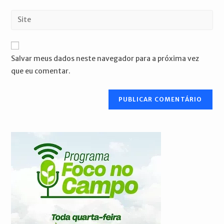
nome
endereço
Digite
de
de
o
usuário
e-
URL
para
mail
do
comentar
Salvar meus dados neste navegador para a próxima vez
para
seu
que eu comentar.
comentar
site
(opcional)