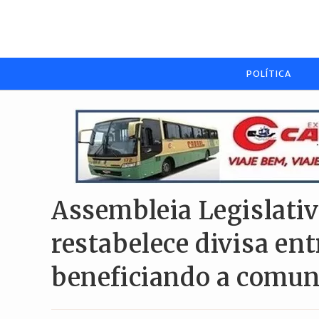
Ir
para
o
conteúdo
POLÍTICA
Assembleia Legislativ
restabelece divisa en
beneficiando a comun