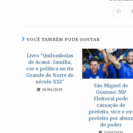
Abre
em
uma
nova
janela
VOCÊ TAMBÉM PODE GOSTAR
Livro “Quilombolas
de Acauã : família,
cor e política no rio
Grande do Norte do
século XXI”
São Miguel do
26/04/2025
Gostoso: MP
Eleitoral pede
cassação de
prefeito, vice e ex
prefeito por abus
de poder
22/10/2025