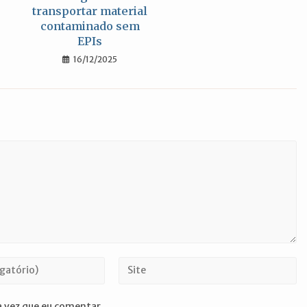
transportar material
contaminado sem
EPIs
16/12/2025
Digite
o
URL
 vez que eu comentar.