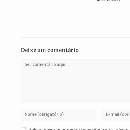
Deixe um comentário
Comentário
Digite
Digite
seu
seu
nome
endereço
Salvar meus dados neste navegador para a próxima