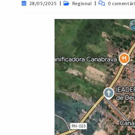
Post
Categoria
Comentários
28/05/2025
Regional
0 comentár
publicado:
do
do
post:
post: