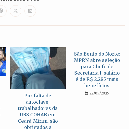
ESTE
CONTEÚDO
Abre
Abre
Abre
em
em
em
uma
uma
uma
nova
nova
nova
janela
janela
janela
São Bento do Norte:
MPRN abre seleção
para Chefe de
Secretaria I; salário
é de R$ 2.285 mais
benefícios
22/05/2025
Por falta de
autoclave,
trabalhadores da
-
UBS COHAB em
o
Ceará-Mirim, são
obrigados a