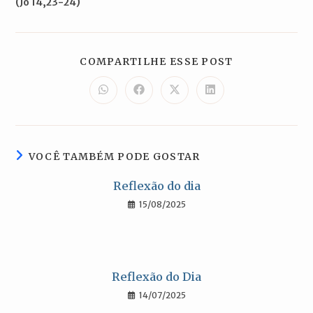
(Jo 14,23-24)
COMPARTILH
COMPARTILHE ESSE POST
ESTE
CONTEÚDO
Abre
Abre
Abre
Abre
em
em
em
em
uma
uma
uma
uma
nova
nova
nova
nova
janela
janela
janela
janela
VOCÊ TAMBÉM PODE GOSTAR
Reflexão do dia
15/08/2025
Reflexão do Dia
14/07/2025