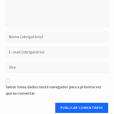
Digite
seu
nome
Digite
ou
seu
nome
endereço
Digite
de
de
o
usuário
e-
URL
para
mail
do
comentar
Salvar meus dados neste navegador para a próxima vez
para
seu
que eu comentar.
comentar
site
(opcional)