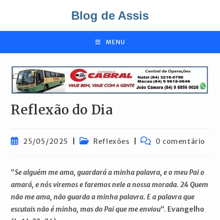
Ir
Blog de Assis
para
o
conteúdo
MENU
Reflexão do Dia
Post
Categoria
Comentários
25/05/2025
Reflexões
0 comentário
publicado:
do
do
post:
post:
“
Se alguém me ama, guardará a minha palavra, e o meu Pai o
amará, e nós viremos e faremos nele a nossa morada. 24 Quem
não me ama, não guarda a minha palavra. E a palavra que
escutais não é minha, mas do Pai que me enviou
“.
Evangelho