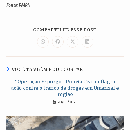
Fonte: PMRN
COMPARTILH
COMPARTILHE ESSE POST
ESTE
CONTEÚDO
Abre
Abre
Abre
Abre
em
em
em
em
uma
uma
uma
uma
nova
nova
nova
nova
janela
janela
janela
janela
VOCÊ TAMBÉM PODE GOSTAR
“Operação Expurgo”: Polícia Civil deflagra
ação contra o tráfico de drogas em Umarizal e
região
28/05/2025