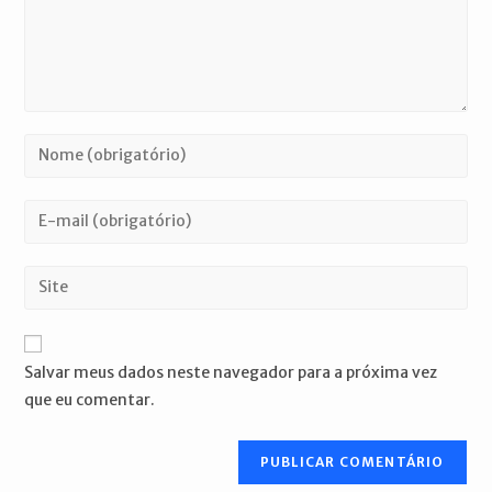
Digite
seu
nome
Digite
ou
seu
nome
endereço
Digite
de
de
o
usuário
e-
URL
para
mail
do
comentar
Salvar meus dados neste navegador para a próxima vez
para
seu
que eu comentar.
comentar
site
(opcional)