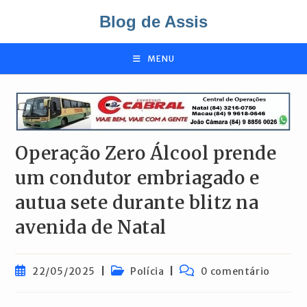
Ir
Blog de Assis
para
o
conteúdo
MENU
Operação Zero Álcool prende
um condutor embriagado e
autua sete durante blitz na
avenida de Natal
Post
Categoria
Comentários
22/05/2025
Polícia
0 comentário
publicado:
do
do
post:
post: