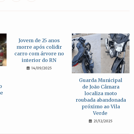
em
em
em
uma
uma
uma
nova
nova
nova
janela
janela
janela
Jovem de 25 anos
morre após colidir
carro com árvore no
interior do RN
14/09/2025
Guarda Municipal
o
de João Câmara
de
localiza moto
roubada abandonada
próximo ao Vila
Verde
21/12/2025