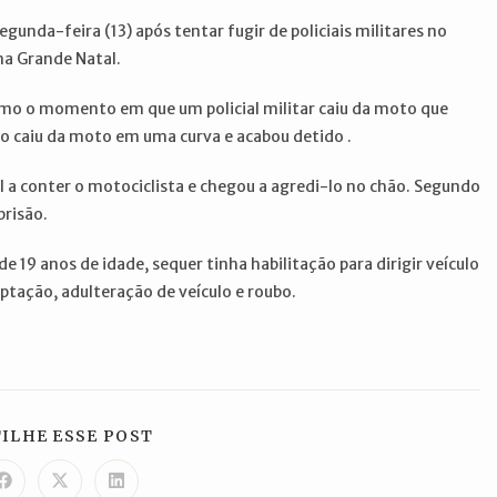
unda-feira (13) após tentar fugir de policiais militares no
na Grande Natal.
mo o momento em que um policial militar caiu da moto que
vo caiu da moto em uma curva e acabou detido .
l a conter o motociclista e chegou a agredi-lo no chão. Segundo
prisão.
e 19 anos de idade, sequer tinha habilitação para dirigir veículo
tação, adulteração de veículo e roubo.
COMPARTILHAR
ILHE ESSE POST
ESTE
CONTEÚDO
Abre
Abre
Abre