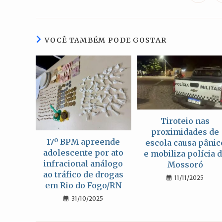
em
uma
nova
janela
VOCÊ TAMBÉM PODE GOSTAR
Tiroteio nas
proximidades de
17º BPM apreende
escola causa pânic
adolescente por ato
e mobiliza polícia 
infracional análogo
Mossoró
ao tráfico de drogas
11/11/2025
em Rio do Fogo/RN
31/10/2025