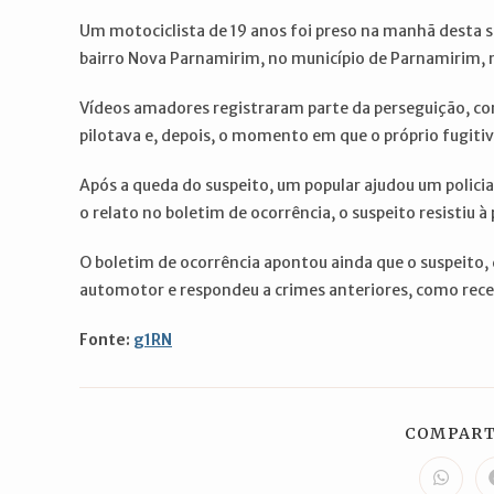
post:
post:
Um motociclista de 19 anos foi preso na manhã desta seg
bairro Nova Parnamirim, no município de Parnamirim, 
Vídeos amadores registraram parte da perseguição, co
pilotava e, depois, o momento em que o próprio fugiti
Após a queda do suspeito, um popular ajudou um policia
o relato no boletim de ocorrência, o suspeito resistiu à 
O boletim de ocorrência apontou ainda que o suspeito, d
automotor e respondeu a crimes anteriores, como recep
Fonte:
g1RN
COMPART
Abre