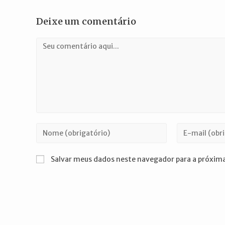
Deixe um comentário
Comentário
Digite
Digite
seu
seu
nome
endereço
Salvar meus dados neste navegador para a próxima
ou
de
nome
e-
de
mail
usuário
para
para
comentar