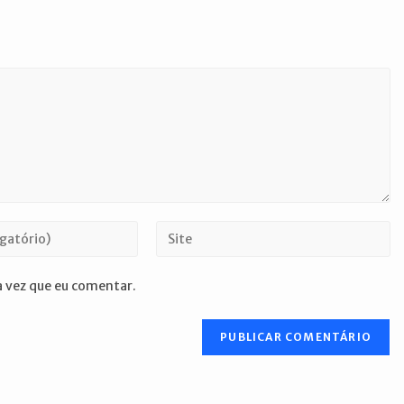
Digite
o
URL
 vez que eu comentar.
do
seu
site
(opcional)