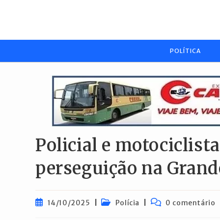
Ir
para
o
conteúdo
POLÍTICA
Policial e motociclis
perseguição na Grand
Post
Categoria
Comentários
14/10/2025
Polícia
0 comentário
publicado:
do
do