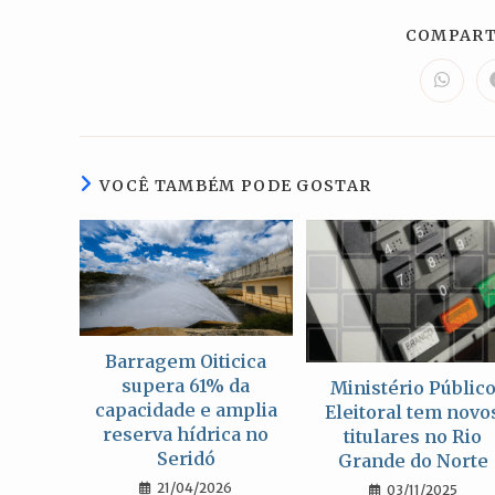
COMPART
Abre
em
uma
nova
janela
VOCÊ TAMBÉM PODE GOSTAR
Barragem Oiticica
supera 61% da
Ministério Públic
capacidade e amplia
Eleitoral tem novo
reserva hídrica no
titulares no Rio
Seridó
Grande do Norte
21/04/2026
03/11/2025