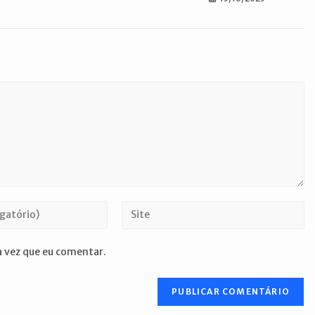
Digite
o
URL
 vez que eu comentar.
do
seu
site
(opcional)