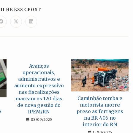
COMPARTILHAR
ILHE ESSE POST
ESTE
CONTEÚDO
Abre
Abre
Abre
em
em
em
uma
uma
uma
nova
nova
nova
janela
janela
janela
Avanços
operacionais,
administrativos e
aumento expressivo
nas fiscalizações
Caminhão tomba e
marcam os 120 dias
o
motorista morre
de nova gestão do
s
preso as ferragens
IPEM/RN
na BR 405 no
08/09/2025
interior do RN
15/10/2025