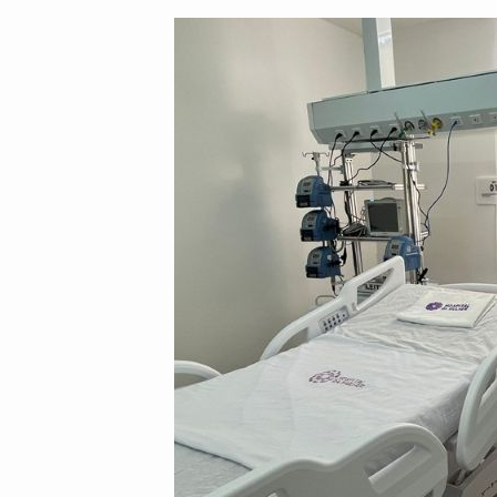
post:
post: