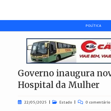
Ir
para
o
conteúdo
POLÍTICA
Governo inaugura nov
Hospital da Mulher
Post
Categoria
Comentários
22/05/2025
Estado
0 comentário
publicado:
do
do