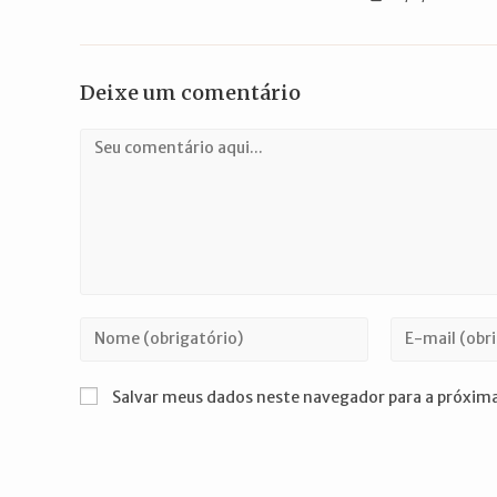
Deixe um comentário
Comentário
Digite
Digite
seu
seu
nome
endereço
Salvar meus dados neste navegador para a próxima
ou
de
nome
e-
de
mail
usuário
para