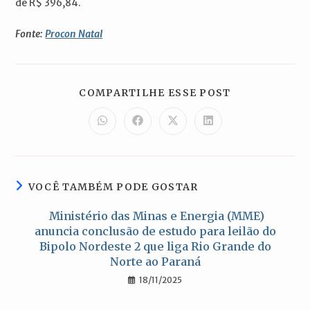
de R$ 396,84.
Fonte:
Procon Natal
COMPARTILH
COMPARTILHE ESSE POST
ESTE
CONTEÚDO
Abre
Abre
Abre
Abre
em
em
em
em
uma
uma
uma
uma
nova
nova
nova
nova
janela
janela
janela
janela
VOCÊ TAMBÉM PODE GOSTAR
Ministério das Minas e Energia (MME)
anuncia conclusão de estudo para leilão do
Bipolo Nordeste 2 que liga Rio Grande do
Norte ao Paraná
18/11/2025