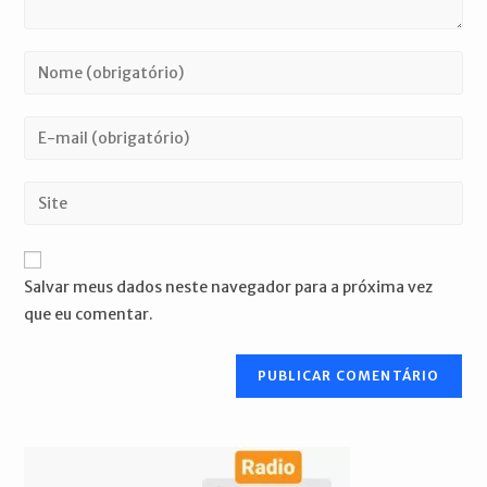
Digite
seu
nome
Digite
ou
seu
nome
endereço
Digite
de
de
o
usuário
e-
URL
para
mail
do
comentar
Salvar meus dados neste navegador para a próxima vez
para
seu
que eu comentar.
comentar
site
(opcional)