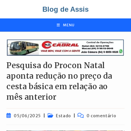
Ir
Blog de Assis
para
o
conteúdo
MENU
Pesquisa do Procon Natal
aponta redução no preço da
cesta básica em relação ao
mês anterior
Post
Categoria
Comentários
05/06/2025
Estado
0 comentário
publicado:
do
do
post:
post: