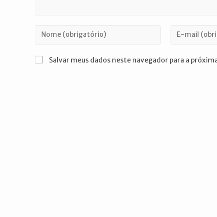
Digite
Digite
seu
seu
nome
endereço
Salvar meus dados neste navegador para a próxima
ou
de
nome
e-
de
mail
usuário
para
para
comentar
comentar