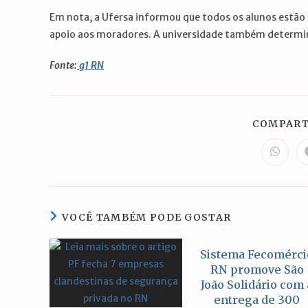
Em nota, a Ufersa informou que todos os alunos estão 
apoio aos moradores. A universidade também determin
Fonte:
g1 RN
COMPART
Abre
em
uma
nova
janela
VOCÊ TAMBÉM PODE GOSTAR
Sistema Fecomérci
RN promove São
João Solidário com 
entrega de 300