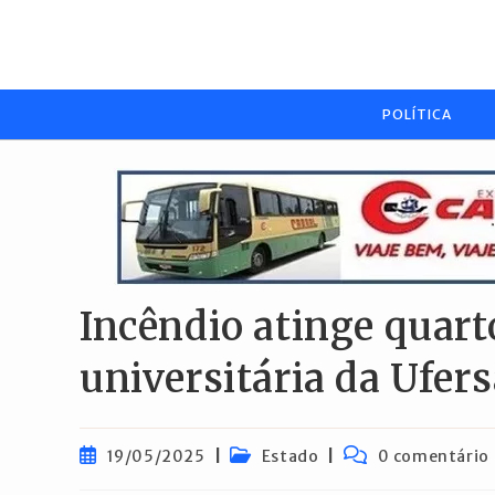
Ir
para
o
conteúdo
POLÍTICA
Incêndio atinge quart
universitária da Ufer
Post
Categoria
Comentários
19/05/2025
Estado
0 comentário
publicado:
do
do