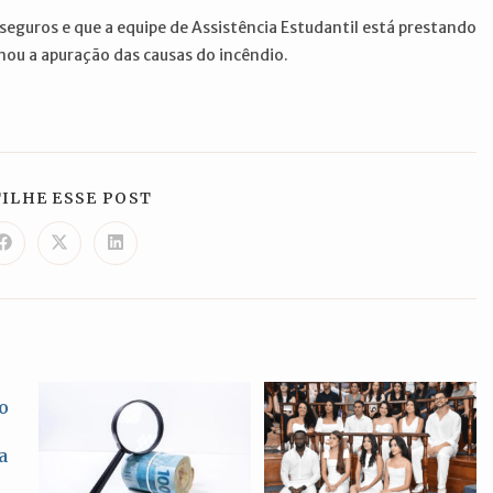
seguros e que a equipe de Assistência Estudantil está prestando
ou a apuração das causas do incêndio.
COMPARTILHAR
ILHE ESSE POST
ESTE
CONTEÚDO
Abre
Abre
Abre
em
em
em
uma
uma
uma
nova
nova
nova
janela
janela
janela
o
a