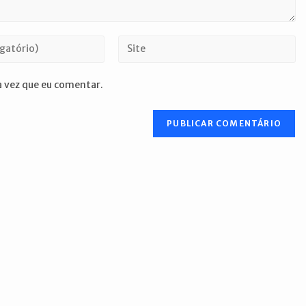
Digite
o
URL
 vez que eu comentar.
do
seu
site
(opcional)