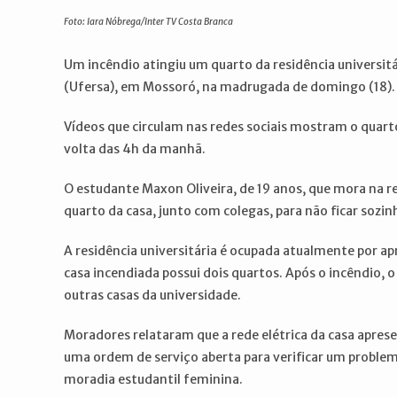
post:
post:
Foto: Iara Nóbrega/Inter TV Costa Branca
Um incêndio atingiu um quarto da residência universit
(Ufersa), em Mossoró, na madrugada de domingo (18). 
Vídeos que circulam nas redes sociais mostram o quart
volta das 4h da manhã.
O estudante Maxon Oliveira, de 19 anos, que mora na re
quarto da casa, junto com colegas, para não ficar sozin
A residência universitária é ocupada atualmente por a
casa incendiada possui dois quartos. Após o incêndio, 
outras casas da universidade.
Moradores relataram que a rede elétrica da casa apres
uma ordem de serviço aberta para verificar um problema
moradia estudantil feminina.