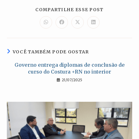
COMPARTILH
COMPARTILHE ESSE POST
ESTE
CONTEÚDO
Abre
Abre
Abre
Abre
em
em
em
em
uma
uma
uma
uma
nova
nova
nova
nova
janela
janela
janela
janela
VOCÊ TAMBÉM PODE GOSTAR
Governo entrega diplomas de conclusão de
curso do Costura +RN no interior
21/07/2025