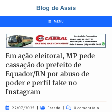
Ir
Blog de Assis
para
o
conteúdo
MENU
Em ação eleitoral, MP pede
cassação do prefeito de
Equador/RN por abuso de
poder e perfil fake no
Instagram
Post
Categoria
Comentários
22/07/2025
Estado
0 comentário