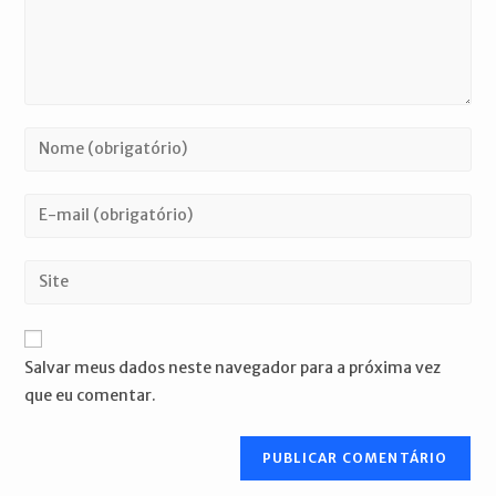
Digite
seu
nome
Digite
ou
seu
nome
endereço
Digite
de
de
o
usuário
e-
URL
para
mail
do
comentar
Salvar meus dados neste navegador para a próxima vez
para
seu
que eu comentar.
comentar
site
(opcional)