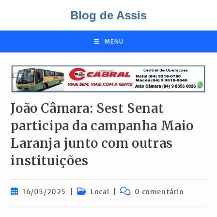
Ir
Blog de Assis
para
o
conteúdo
MENU
João Câmara: Sest Senat
participa da campanha Maio
Laranja junto com outras
instituições
Post
Categoria
Comentários
16/05/2025
Local
0 comentário
publicado:
do
do
post:
post: