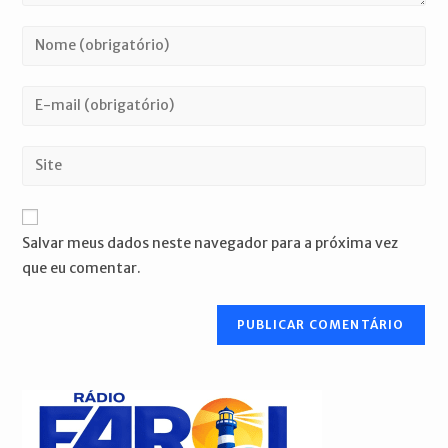
Digite
seu
nome
Digite
ou
seu
nome
endereço
Digite
de
de
o
usuário
e-
URL
para
mail
do
comentar
Salvar meus dados neste navegador para a próxima vez
para
seu
que eu comentar.
comentar
site
(opcional)