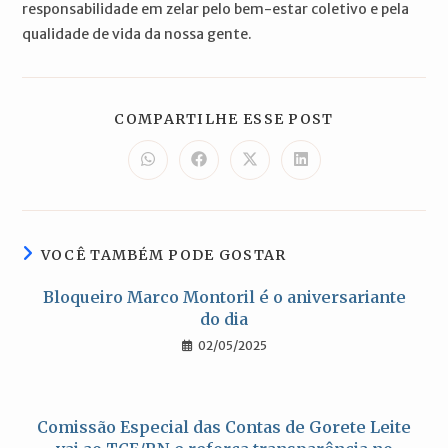
responsabilidade em zelar pelo bem-estar coletivo e pela
qualidade de vida da nossa gente.
COMPARTILH
COMPARTILHE ESSE POST
ESTE
CONTEÚDO
Abre
Abre
Abre
Abre
em
em
em
em
uma
uma
uma
uma
nova
nova
nova
nova
janela
janela
janela
janela
VOCÊ TAMBÉM PODE GOSTAR
Bloqueiro Marco Montoril é o aniversariante
do dia
02/05/2025
Comissão Especial das Contas de Gorete Leite