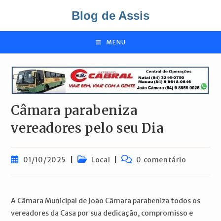
Ir
Blog de Assis
para
o
conteúdo
MENU
Câmara parabeniza
vereadores pelo seu Dia
Post
Categoria
Comentários
01/10/2025
Local
0 comentário
publicado:
do
do
post:
post:
A Câmara Municipal de João Câmara parabeniza todos os
vereadores da Casa por sua dedicação, compromisso e