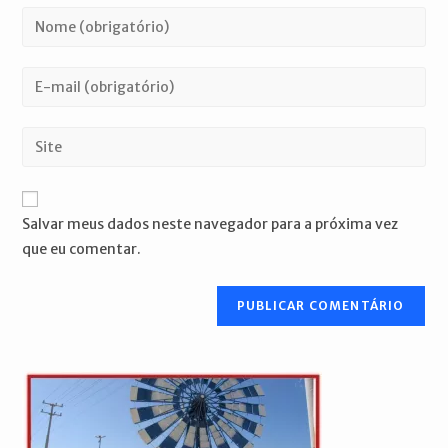
Digite
seu
nome
Digite
ou
seu
nome
endereço
Digite
de
de
o
usuário
e-
URL
para
mail
do
comentar
Salvar meus dados neste navegador para a próxima vez
para
seu
que eu comentar.
comentar
site
(opcional)