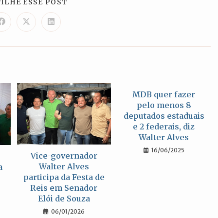
COMPARTILHAR
ILHE ESSE POST
ESTE
CONTEÚDO
Abre
Abre
Abre
em
em
em
uma
uma
uma
nova
nova
nova
janela
janela
janela
MDB quer fazer
pelo menos 8
deputados estaduais
e 2 federais, diz
Walter Alves
16/06/2025
Vice-governador
Walter Alves
a
participa da Festa de
Reis em Senador
Elói de Souza
06/01/2026