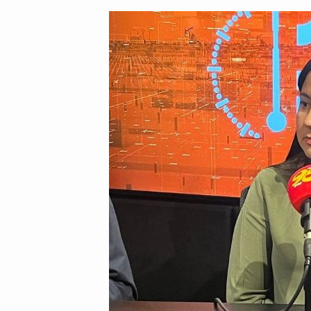
post:
post: