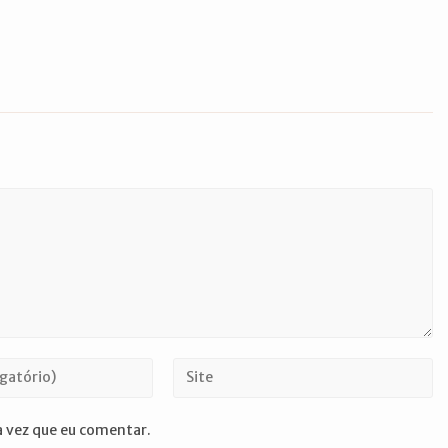
Digite
o
URL
 vez que eu comentar.
do