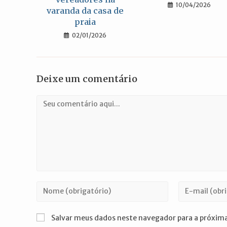
10/04/2026
varanda da casa de
praia
02/01/2026
Deixe um comentário
Comentário
Digite
Digite
seu
seu
nome
endereço
Salvar meus dados neste navegador para a próxima
ou
de