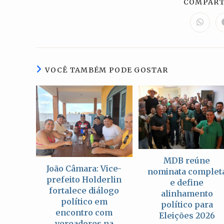
COMPART
Abre
em
uma
nova
janela
VOCÊ TAMBÉM PODE GOSTAR
MDB reúne
João Câmara: Vice-
nominata complet
prefeito Holderlin
e define
fortalece diálogo
alinhamento
político em
político para
encontro com
Eleições 2026
vereadores na