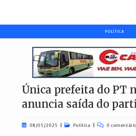
Ir
para
o
conteúdo
POLÍTICA
Única prefeita do PT 
anuncia saída do part
Post
Categoria
Comentários
08/05/2025
Política
0 comentári
publicado:
do
do