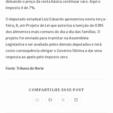
deixando o preço da cesta básica continuar caro. Aqui o
imposto é de 7%.
O deputado estadual Luiz Eduardo apresentou nesta terça-
feira, 8, um Projeto de Lei que autoriza a isenção do ICMS
dos alimentos mais comuns do dia a dia das famílias. O
projeto foi enviado para tramitar na Assembleia
Legislativa e ser avaliado pelos demais deputados e terá
como consequência obrigar o Governo Fátima a dar uma
resposta ao apelo pelo imposto zero.
Fonte: Tribuna do Norte
COMPARTILH
COMPARTILHE ESSE POST
ESTE
CONTEÚDO
Abre
Abre
Abre
Abre
em
em
em
em
uma
uma
uma
uma
nova
nova
nova
nova