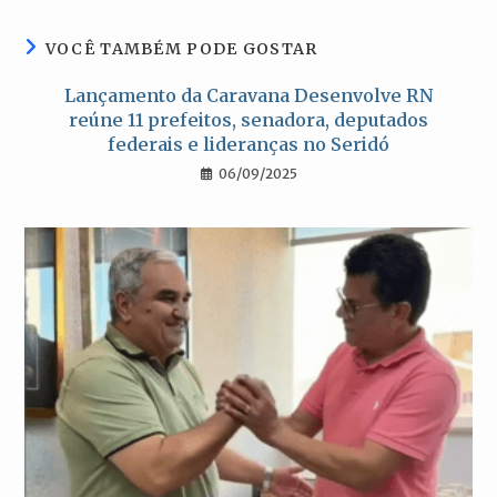
janela
janela
janela
janela
VOCÊ TAMBÉM PODE GOSTAR
Lançamento da Caravana Desenvolve RN
reúne 11 prefeitos, senadora, deputados
federais e lideranças no Seridó
06/09/2025