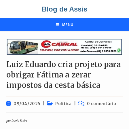
Ir
Blog de Assis
para
o
conteúdo
MENU
Luiz Eduardo cria projeto para
obrigar Fátima a zerar
impostos da cesta básica
Post
Categoria
Comentários
09/04/2025
Política
0 comentário
publicado:
do
do
post:
post:
por David Freire