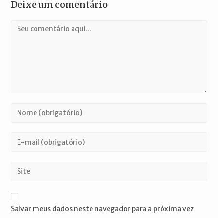
Deixe um comentário
Comentário
Digite
seu
nome
Digite
ou
seu
nome
endereço
Digite
de
de
o
usuário
e-
URL
para
mail
do
comentar
Salvar meus dados neste navegador para a próxima vez
para
seu