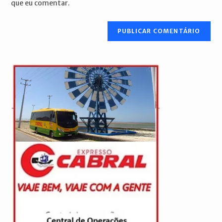
que eu comentar.
comentar
site
(opcional)