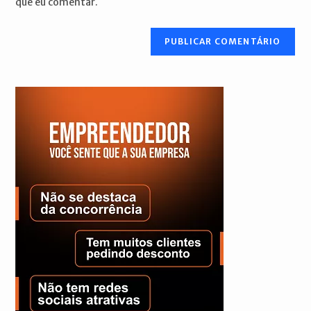
que eu comentar.
comentar
site
(opcional)