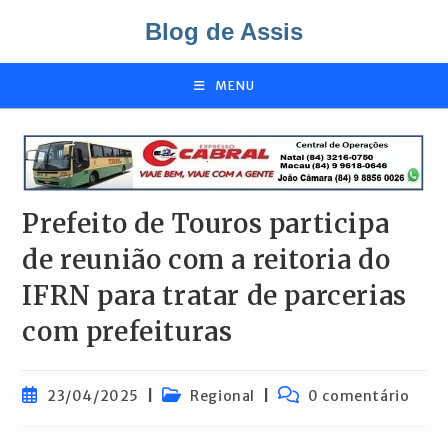
Ir
Blog de Assis
para
o
conteúdo
MENU
Prefeito de Touros participa
de reunião com a reitoria do
IFRN para tratar de parcerias
com prefeituras
Post
Categoria
Comentários
23/04/2025
Regional
0 comentário
publicado:
do
do
post:
post: