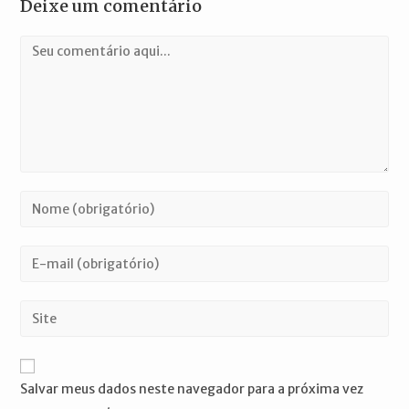
Deixe um comentário
Comentário
Digite
seu
nome
Digite
ou
seu
nome
endereço
Digite
de
de
o
usuário
e-
URL
para
mail
do
comentar
Salvar meus dados neste navegador para a próxima vez
para
seu