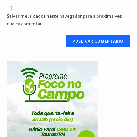
e-
URL
para
mail
do
comentar
Salvar meus dados neste navegador para a próxima vez
para
seu
que eu comentar.
comentar
site
(opcional)