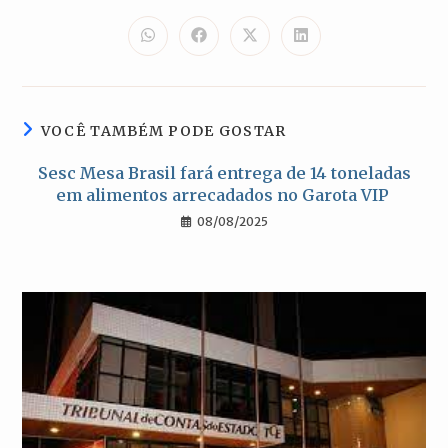
ESTE
CONTEÚDO
Abre
Abre
Abre
Abre
em
em
em
em
uma
uma
uma
uma
nova
nova
nova
nova
janela
janela
janela
janela
VOCÊ TAMBÉM PODE GOSTAR
Sesc Mesa Brasil fará entrega de 14 toneladas
em alimentos arrecadados no Garota VIP
08/08/2025