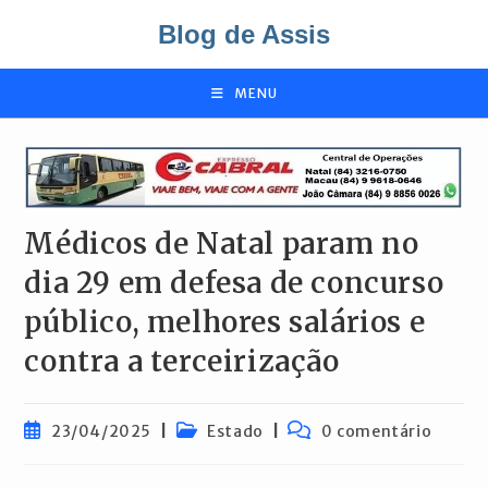
Ir
Blog de Assis
para
o
conteúdo
MENU
Médicos de Natal param no
dia 29 em defesa de concurso
público, melhores salários e
contra a terceirização
Post
Categoria
Comentários
23/04/2025
Estado
0 comentário
publicado:
do
do
post:
post: