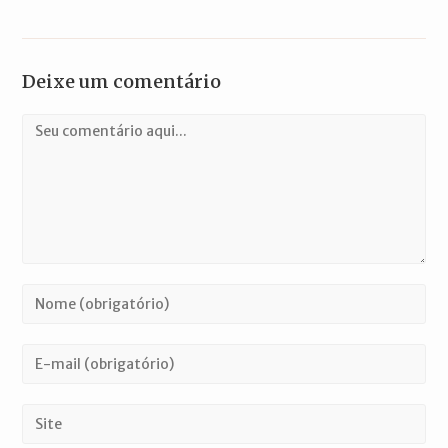
Deixe um comentário
Comentário
Digite
seu
nome
Digite
ou
seu
nome
endereço
Digite
de
de
o
usuário