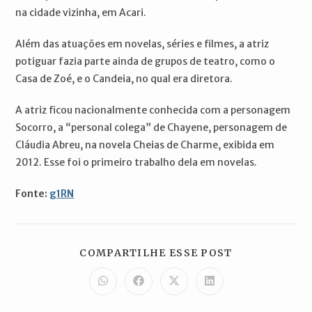
na cidade vizinha, em Acari.
Além das atuações em novelas, séries e filmes, a atriz
potiguar fazia parte ainda de grupos de teatro, como o
Casa de Zoé, e o Candeia, no qual era diretora.
A atriz ficou nacionalmente conhecida com a personagem
Socorro, a “personal colega” de Chayene, personagem de
Cláudia Abreu, na novela Cheias de Charme, exibida em
2012. Esse foi o primeiro trabalho dela em novelas.
Fonte:
g1RN
COMPARTILH
COMPARTILHE ESSE POST
ESTE
CONTEÚDO
Abre
Abre
Abre
Abre
em
em
em
em
uma
uma
uma
uma