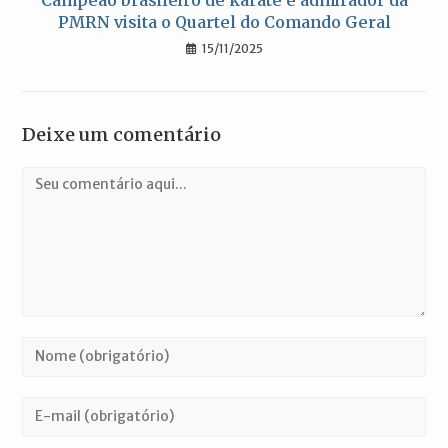
PMRN visita o Quartel do Comando Geral
15/11/2025
Deixe um comentário
Comentário
Digite
seu
nome
Digite
ou
seu
nome