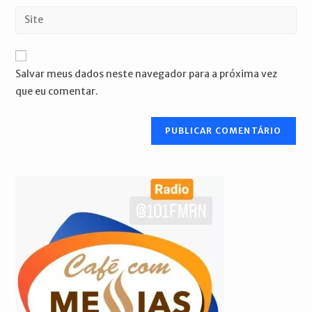
endereço
Digite
de
de
o
usuário
e-
URL
para
mail
do
comentar
Salvar meus dados neste navegador para a próxima vez
para
seu
que eu comentar.
comentar
site
(opcional)