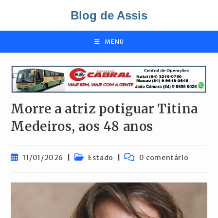
Ir
Blog de Assis
para
o
conteúdo
MENU
Morre a atriz potiguar Titina
Medeiros, aos 48 anos
Post
Categoria
Comentários
11/01/2026
Estado
0 comentário
publicado:
do
do
post:
post: