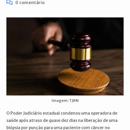
publicado:
do
Comentários
0 comentário
post:
do
post:
Imagem: TJRN
O Poder Judiciário estadual condenou uma operadora de
saúde após atraso de quase dez dias na liberação de uma
biópsia por punção para uma paciente com câncer no