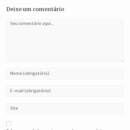
Deixe um comentário
Comentário
Digite
seu
nome
Digite
ou
seu
nome
endereço
Digite
de
de
o
usuário
e-
URL
para
mail
do
comentar