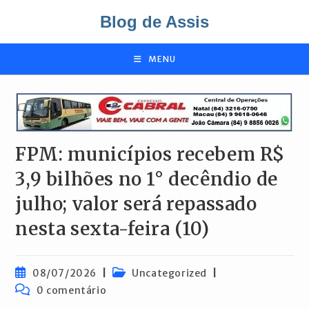
Ir
Blog de Assis
para
o
conteúdo
MENU
FPM: municípios recebem R$
3,9 bilhões no 1° decêndio de
julho; valor será repassado
nesta sexta-feira (10)
Post
Categoria
08/07/2026
Uncategorized
publicado:
do
Comentários
0 comentário
post:
do