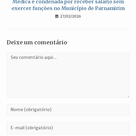
Médica é condenada por receber salário sem
exercer funções no Município de Parnamirim
27/02/2026
Deixe um comentário
Comentário
Digite
seu
nome
Digite
ou
seu