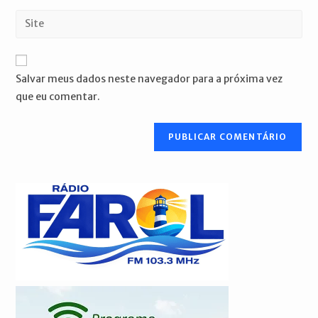
nome
endereço
Digite
de
de
o
usuário
e-
URL
para
mail
do
comentar
Salvar meus dados neste navegador para a próxima vez
para
seu
que eu comentar.
comentar
site
(opcional)