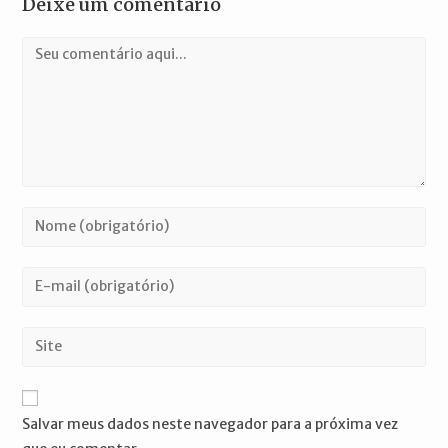
Deixe um comentário
Comentário
Digite
seu
nome
Digite
ou
seu
nome
endereço
Digite
de
de
o
usuário
e-
URL
para
mail
do
comentar
Salvar meus dados neste navegador para a próxima vez
para
seu