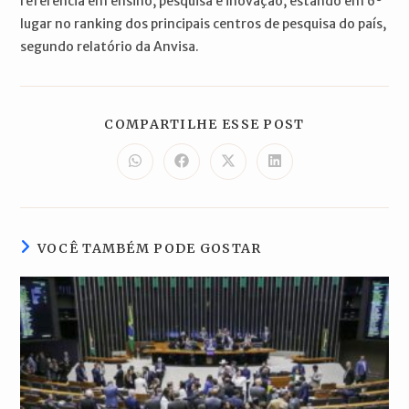
referência em ensino, pesquisa e inovação, estando em 6º
lugar no ranking dos principais centros de pesquisa do país,
segundo relatório da Anvisa.
COMPARTILH
COMPARTILHE ESSE POST
ESTE
CONTEÚDO
Abre
Abre
Abre
Abre
em
em
em
em
uma
uma
uma
uma
nova
nova
nova
nova
janela
janela
janela
janela
VOCÊ TAMBÉM PODE GOSTAR