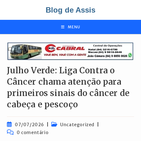
Ir
Blog de Assis
para
o
conteúdo
MENU
Julho Verde: Liga Contra o
Câncer chama atenção para
primeiros sinais do câncer de
cabeça e pescoço
Post
Categoria
07/07/2026
Uncategorized
publicado:
do
Comentários
0 comentário
post:
do