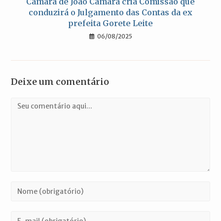
Câmara de João Câmara cria Comissão que
conduzirá o Julgamento das Contas da ex
prefeita Gorete Leite
06/08/2025
Deixe um comentário
Comentário
Digite
seu
nome
Digite