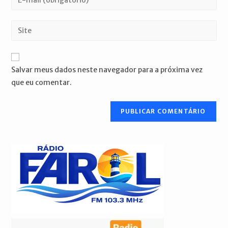
ou
seu
nome
endereço
Digite
de
de
o
usuário
e-
URL
para
mail
do
comentar
Salvar meus dados neste navegador para a próxima vez
para
seu
que eu comentar.
comentar
site
(opcional)