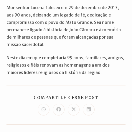
Monsenhor Lucena faleceu em 29 de dezembro de 2017,
aos 90 anos, deixando um legado de fé, dedicação e
compromisso com o povo do Mato Grande. Seu nome
permanece ligado à história de João Câmara e à memória
de milhares de pessoas que foram alcançadas por sua
missão sacerdotal.
Neste dia em que completaria 99 anos, familiares, amigos,
religiosos e fiéis renovam as homenagens a um dos
maiores líderes religiosos da história da região.
COMPARTILH
COMPARTILHE ESSE POST
ESTE
CONTEÚDO
Abre
Abre
Abre
Abre
em
em
em
em
uma
uma
uma
uma
nova
nova
nova
nova
janela
janela
janela
janela