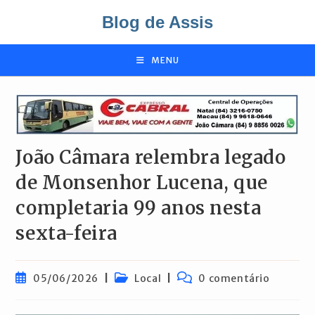
Ir
Blog de Assis
para
o
conteúdo
MENU
João Câmara relembra legado
de Monsenhor Lucena, que
completaria 99 anos nesta
sexta-feira
Post
Categoria
Comentários
05/06/2026
Local
0 comentário
publicado:
do
do
post:
post: