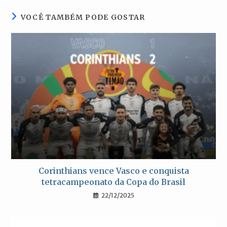
janela
janela
janela
janela
VOCÊ TAMBÉM PODE GOSTAR
Corinthians vence Vasco e conquista
tetracampeonato da Copa do Brasil
22/12/2025