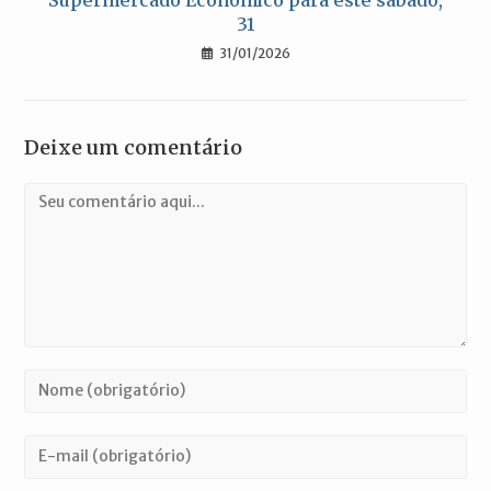
31
31/01/2026
Deixe um comentário
Comentário
Digite
seu
nome
Digite
ou
seu
nome