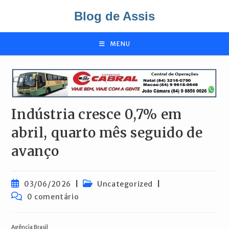
Ir
Blog de Assis
para
o
conteúdo
MENU
Indústria cresce 0,7% em
abril, quarto mês seguido de
avanço
Post
Categoria
03/06/2026
Uncategorized
publicado:
do
Comentários
0 comentário
post:
do
post:
Agência Brasil