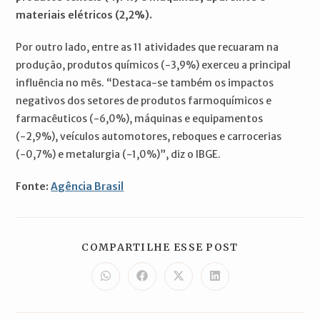
materiais elétricos (2,2%).
Por outro lado, entre as 11 atividades que recuaram na
produção, produtos químicos (-3,9%) exerceu a principal
influência no mês. “Destaca-se também os impactos
negativos dos setores de produtos farmoquímicos e
farmacêuticos (-6,0%), máquinas e equipamentos
(-2,9%), veículos automotores, reboques e carrocerias
(-0,7%) e metalurgia (-1,0%)”, diz o IBGE.
Fonte:
Agência Brasil
COMPARTILH
COMPARTILHE ESSE POST
ESTE
CONTEÚDO
Abre
Abre
Abre
Abre
em
em
em
em
uma
uma
uma
uma
nova
nova
nova
nova