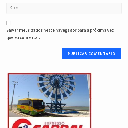
endereço
Digite
de
de
o
usuário
e-
URL
para
mail
do
comentar
Salvar meus dados neste navegador para a próxima vez
para
seu
que eu comentar.
comentar
site
(opcional)