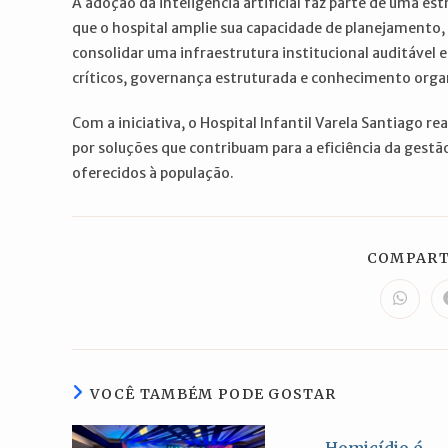
A adoção da inteligência artificial faz parte de uma e
que o hospital amplie sua capacidade de planejamento
consolidar uma infraestrutura institucional auditável e
críticos, governança estruturada e conhecimento organ
Com a iniciativa, o Hospital Infantil Varela Santiago 
por soluções que contribuam para a eficiência da gestão
oferecidos à população.
COMPART
Abre
em
uma
nova
janela
VOCÊ TAMBÉM PODE GOSTAR