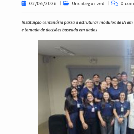
Post
Categoria
Comentár
02/06/2026
Uncategorized
0 com
publicado:
do
do
post:
post:
Instituição centenária passa a estruturar módulos de IA em 
e tomada de decisões baseada em dados