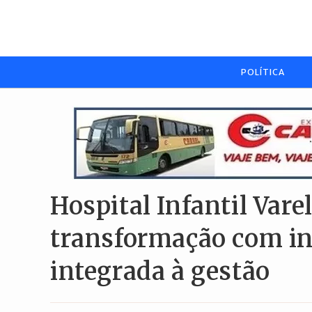
Ir
para
o
conteúdo
POLÍTICA
Hospital Infantil Vare
transformação com int
integrada à gestão