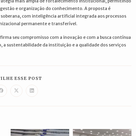
stratégia mais ampla de fortalecimento institucional, permitindo
, gestão e organização do conhecimento. A proposta é
 soberana, com inteligência artificial integrada aos processos
izacional permanente e transferível.
reafirma seu compromisso com a inovação e com a busca contínua
, a sustentabilidade da instituição e a qualidade dos serviços
COMPARTILHAR
ILHE ESSE POST
ESTE
CONTEÚDO
Abre
Abre
Abre
em
em
em
uma
uma
uma
nova
nova
nova
janela
janela
janela