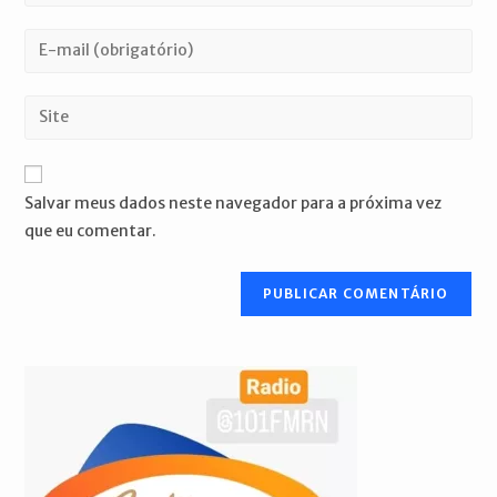
seu
nome
Digite
ou
seu
nome
endereço
Digite
de
de
o
usuário
e-
URL
para
mail
do
comentar
Salvar meus dados neste navegador para a próxima vez
para
seu
que eu comentar.
comentar
site
(opcional)