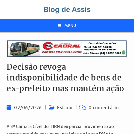
Ir
Blog de Assis
para
o
conteúdo
MENU
Decisão revoga
indisponibilidade de bens de
ex-prefeito mas mantém ação
Post
Categoria
Comentários
02/06/2026
Estado
0 comentário
publicado:
do
do
post:
post:
A 3ª Câmara Cível do TJRN deu parcial provimento ao