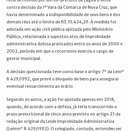
recurso movido por um ex-prefeito de Lagoa D’Anta
contra decisão da 1ª Vara da Comarca de Nova Cruz, que
havia determinado a indisponibilidade de seus bens e dos
demais réus até o limite de R$ 33.424,29. A medida foi
adotada em ação civil pública ajuizada pelo Ministério
Público, relacionada a supostos atos de improbidade
administrativa dolosa praticados entre os anos de 2000 e
2002, período em que o recorrente exercia o cargo de
gestor municipal.
A decisão questionada teve como base o artigo 7º da Leinº
8.429/1992, que prevê o bloqueio de bens para assegurar
eventual ressarcimento ao erário.
Segundo os autos, a ação foi ajuizada apenas em 2018,
quando, de acordo com a defesa, já teria transcorrido o
prazo prescricional de cinco anos previsto no artigo 23 da
redação original da Leide Improbidade Administrativa
(Leimnº 8.429/1992). O colegiado, contudo, entendeu ser