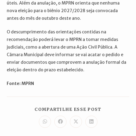
úteis. Além da anulação, o MPRN orienta que nenhuma
nova eleição para o biênio 2027/2028 seja convocada
antes do mês de outubro deste ano.
O descumprimento das orientações contidas na
recomendação poderá levar o MPRN a tomar medidas
judiciais, como a abertura de uma Ação Civil Pública. A
Câmara Municipal deve informar se vai acatar o pedido e
enviar documentos que comprovem a anulação formal da
eleição dentro do prazo estabelecido.
Fonte: MPRN
COMPARTILH
COMPARTILHE ESSE POST
ESTE
CONTEÚDO
Abre
Abre
Abre
Abre
em
em
em
em
uma
uma
uma
uma