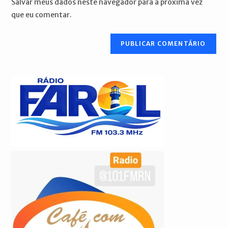
Salvar meus dados neste navegador para a próxima vez
para
seu
que eu comentar.
comentar
site
(opcional)