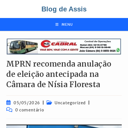
Ir
Blog de Assis
para
o
conteúdo
MENU
MPRN recomenda anulação
de eleição antecipada na
Câmara de Nísia Floresta
Post
Categoria
05/05/2026
Uncategorized
publicado:
do
Comentários
0 comentário
post:
do
post: