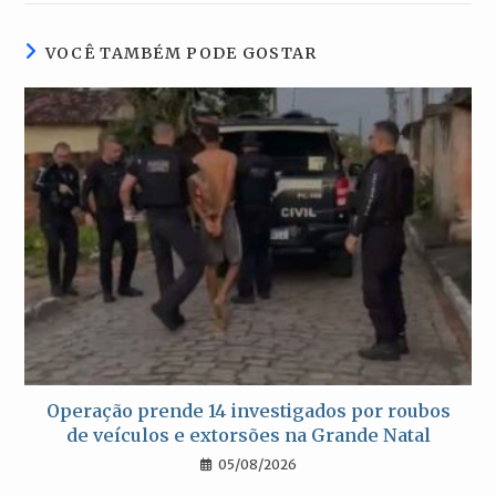
nova
nova
nova
nova
janela
janela
janela
janela
VOCÊ TAMBÉM PODE GOSTAR
Operação prende 14 investigados por roubos
de veículos e extorsões na Grande Natal
05/08/2026