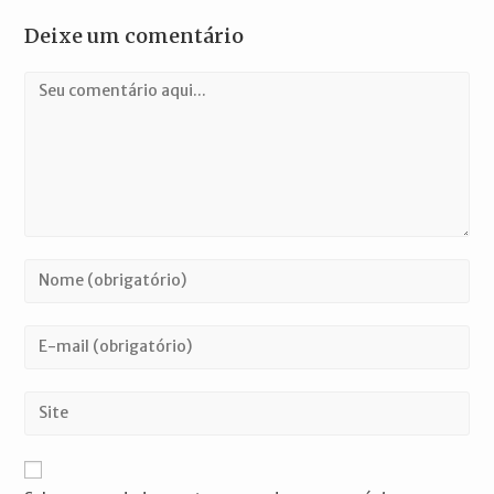
Deixe um comentário
Comentário
Digite
seu
nome
Digite
ou
seu
nome
endereço
Digite
de
de
o
usuário
e-
URL
para
mail
do
comentar