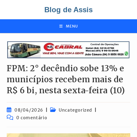
Ir
Blog de Assis
para
o
conteúdo
MENU
FPM: 2° decêndio sobe 13% e
municípios recebem mais de
R$ 6 bi, nesta sexta-feira (10)
Post
Categoria
08/04/2026
Uncategorized
publicado:
do
Comentários
0 comentário
post:
do
post: