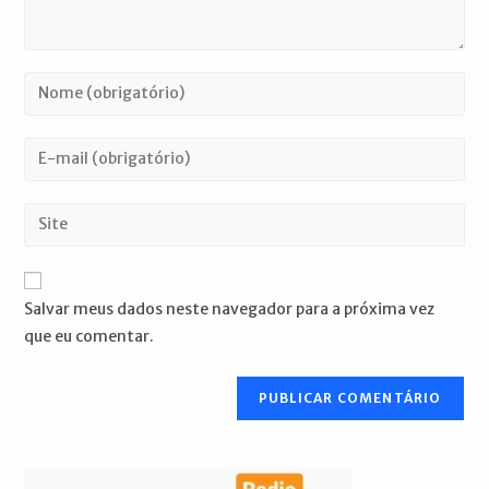
Digite
seu
nome
Digite
ou
seu
nome
endereço
Digite
de
de
o
usuário
e-
URL
para
mail
do
comentar
Salvar meus dados neste navegador para a próxima vez
para
seu
que eu comentar.
comentar
site
(opcional)