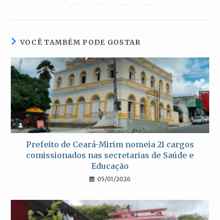
em
em
em
em
uma
uma
uma
uma
nova
nova
nova
nova
janela
janela
janela
janela
VOCÊ TAMBÉM PODE GOSTAR
Prefeito de Ceará-Mirim nomeia 21 cargos
comissionados nas secretarias de Saúde e
Educação
05/01/2026