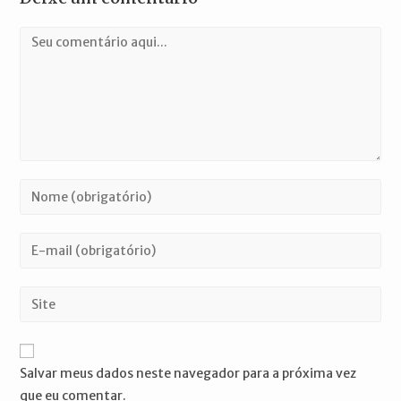
Comentário
Digite
seu
nome
Digite
ou
seu
nome
endereço
Digite
de
de
o
usuário
e-
URL
para
mail
do
comentar
Salvar meus dados neste navegador para a próxima vez
para
seu
que eu comentar.
comentar