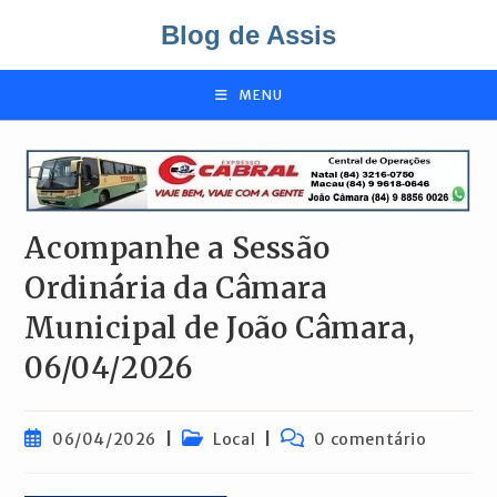
Ir
Blog de Assis
para
o
conteúdo
MENU
Acompanhe a Sessão
Ordinária da Câmara
Municipal de João Câmara,
06/04/2026
Post
Categoria
Comentários
06/04/2026
Local
0 comentário
publicado:
do
do
post:
post: