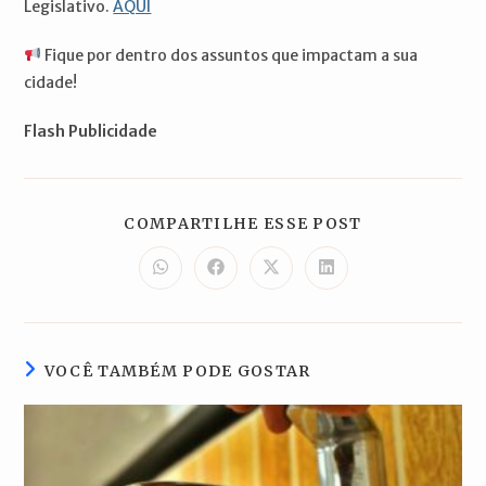
Legislativo.
AQUI
Fique por dentro dos assuntos que impactam a sua
cidade!
Flash Publicidade
COMPARTILH
COMPARTILHE ESSE POST
ESTE
CONTEÚDO
Abre
Abre
Abre
Abre
em
em
em
em
uma
uma
uma
uma
nova
nova
nova
nova
janela
janela
janela
janela
VOCÊ TAMBÉM PODE GOSTAR