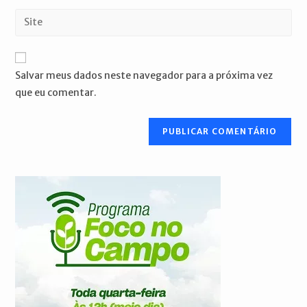
nome
endereço
Digite
de
de
o
usuário
e-
URL
para
mail
do
comentar
Salvar meus dados neste navegador para a próxima vez
para
seu
que eu comentar.
comentar
site
(opcional)