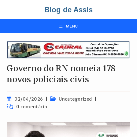
Ir
Blog de Assis
para
o
conteúdo
MENU
Governo do RN nomeia 178
novos policiais civis
Post
Categoria
02/04/2026
Uncategorized
publicado:
do
Comentários
0 comentário
post:
do
post: