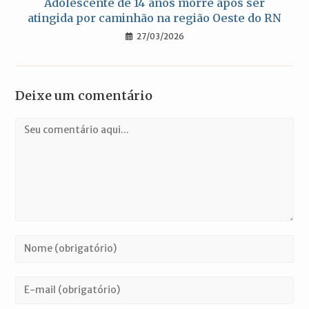
Adolescente de 14 anos morre após ser
atingida por caminhão na região Oeste do RN
27/03/2026
Deixe um comentário
Comentário
Digite
seu
nome
Digite
ou
seu