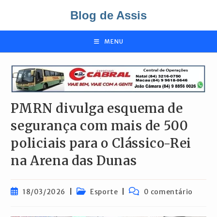
Ir
Blog de Assis
para
o
conteúdo
MENU
PMRN divulga esquema de
segurança com mais de 500
policiais para o Clássico-Rei
na Arena das Dunas
Post
Categoria
Comentários
18/03/2026
Esporte
0 comentário
publicado:
do
do
post:
post: