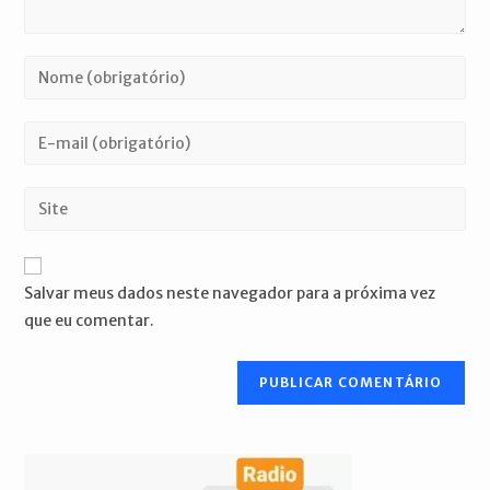
Digite
seu
nome
Digite
ou
seu
nome
endereço
Digite
de
de
o
usuário
e-
URL
para
mail
do
comentar
Salvar meus dados neste navegador para a próxima vez
para
seu
que eu comentar.
comentar
site
(opcional)