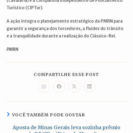
(Cavalaria) e a Companhia Independente de Policiamento
Turístico (CIPTur).
A ação integra o planejamento estratégico da PMRN para
garantir a segurança dos torcedores, a fluidez do trânsito
e a tranquilidade durante a realização do Clássico-Rei.
PMRN
COMPARTILH
COMPARTILHE ESSE POST
ESTE
CONTEÚDO
Abre
Abre
Abre
Abre
em
em
em
em
uma
uma
uma
uma
nova
nova
nova
nova
janela
janela
janela
janela
VOCÊ TAMBÉM PODE GOSTAR
Aposta de Minas Gerais leva sozinha prêmio